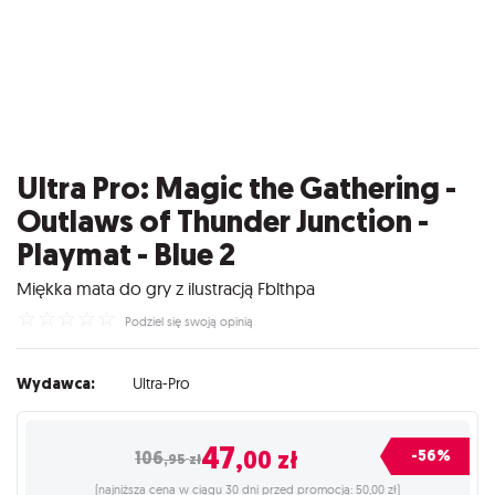
Ultra Pro: Magic the Gathering -
Outlaws of Thunder Junction -
Playmat - Blue 2
Miękka mata do gry z ilustracją Fblthpa
☆
☆
☆
☆
☆
Podziel się swoją opinią
Wydawca:
Ultra-Pro
47
,00
zł
-56%
106
,95
zł
(najniższa cena w ciągu 30 dni przed promocją: 50,00 zł)