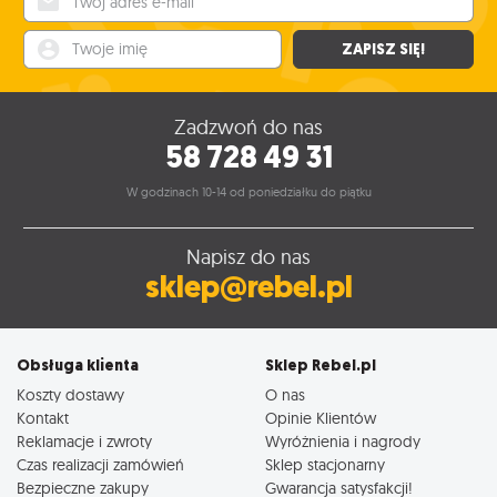
Twoje imię
ZAPISZ SIĘ!
Zadzwoń do nas
58 728 49 31
W godzinach 10-14 od poniedziałku do piątku
Napisz do nas
sklep@rebel.pl
Obsługa klienta
Sklep Rebel.pl
Koszty dostawy
O nas
Kontakt
Opinie Klientów
Reklamacje i zwroty
Wyróżnienia i nagrody
Czas realizacji zamówień
Sklep stacjonarny
Bezpieczne zakupy
Gwarancja satysfakcji!