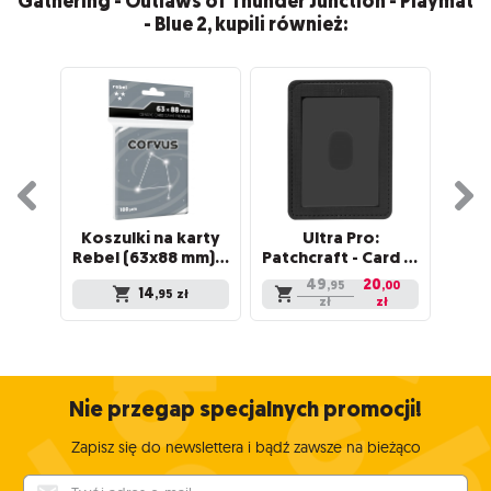
Gathering - Outlaws of Thunder Junction - Playmat
- Blue 2, kupili również:
Koszulki na karty
Ultra Pro:
Gam
Rebel (63x88 mm) Corvus Premium, 100 sztuk
Patchcraft - Card Pocket - Black
49
20
,95
,00
14
,95
zł
zł
zł
Nie przegap specjalnych promocji!
Zapisz się do newslettera i bądź zawsze na bieżąco
Twój adres e-mail