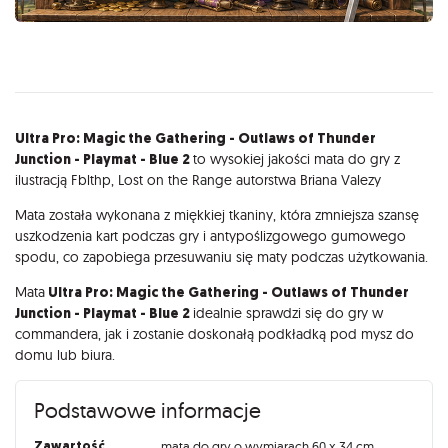
Opis
Ultra Pro: Magic the Gathering - Outlaws of Thunder
Junction - Playmat - Blue 2
to wysokiej jakości mata do gry z
ilustracją Fblthp, Lost on the Range autorstwa Briana Valezy
Mata została wykonana z miękkiej tkaniny, która zmniejsza szansę
uszkodzenia kart podczas gry i antypoślizgowego gumowego
spodu, co zapobiega przesuwaniu się maty podczas użytkowania.
Mata
Ultra Pro: Magic the Gathering - Outlaws of Thunder
Junction - Playmat - Blue 2
idealnie sprawdzi się do gry w
commandera, jak i zostanie doskonałą podkładką pod mysz do
domu lub biura.
Podstawowe informacje
Zawartość
mata do gry o wymiarach 60 x 34 cm