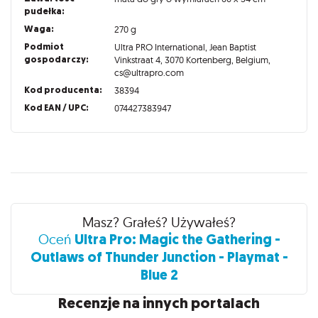
pudełka:
Waga:
270 g
Podmiot
Ultra PRO International, Jean Baptist
gospodarczy:
Vinkstraat 4, 3070 Kortenberg, Belgium,
cs@ultrapro.com
Kod producenta:
38394
Kod EAN / UPC:
074427383947
Recenzje
Masz? Grałeś? Używałeś?
Ultra Pro: Magic the Gathering -
Oceń
Outlaws of Thunder Junction - Playmat -
Blue 2
Recenzje na innych portalach