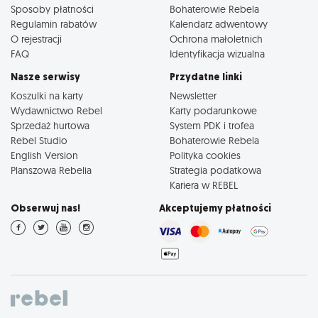
Sposoby płatności
Bohaterowie Rebela
Regulamin rabatów
Kalendarz adwentowy
O rejestracji
Ochrona małoletnich
FAQ
Identyfikacja wizualna
Nasze serwisy
Przydatne linki
Koszulki na karty
Newsletter
Wydawnictwo Rebel
Karty podarunkowe
Sprzedaż hurtowa
System PDK i trofea
Rebel Studio
Bohaterowie Rebela
English Version
Polityka cookies
Planszowa Rebelia
Strategia podatkowa
Kariera w REBEL
Obserwuj nas!
Akceptujemy płatności