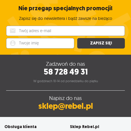
Nie przegap specjalnych promocji!
Zapisz się do newslettera i bądź zawsze na bieżąco
Twój adres e-mail
Twoje imię
ZAPISZ SIĘ!
Zadzwoń do nas
58 728 49 31
W godzinach 10-14 od poniedziałku do piątku
Napisz do nas
sklep@rebel.pl
Obsługa klienta
Sklep Rebel.pl