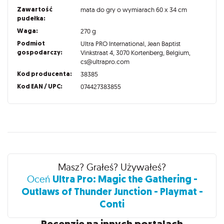
Zawartość
mata do gry o wymiarach 60 x 34 cm
pudełka:
Waga:
270 g
Podmiot
Ultra PRO International, Jean Baptist
gospodarczy:
Vinkstraat 4, 3070 Kortenberg, Belgium,
cs@ultrapro.com
Kod producenta:
38385
Kod EAN / UPC:
074427383855
Recenzje
Masz? Grałeś? Używałeś?
Ultra Pro: Magic the Gathering -
Oceń
Outlaws of Thunder Junction - Playmat -
Conti
Recenzje na innych portalach