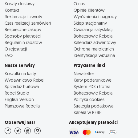
Koszty dostawy
O nas
Kontakt
Opinie Klientów
Reklamacje i zwroty
Wyróżnienia i nagrody
Czas realizacji zamówień
Sklep stacjonarny
Bezpieczne zakupy
Gwarancja satysfakcji!
Sposoby płatności
Bohaterowie Rebela
Regulamin rabatów
Kalendarz adwentowy
O rejestracji
Ochrona małoletnich
FAQ
Identyfikacja wizualna
Nasze serwisy
Przydatne linki
Koszulki na karty
Newsletter
Wydawnictwo Rebel
Karty podarunkowe
Sprzedaż hurtowa
System PDK i trofea
Rebel Studio
Bohaterowie Rebela
English Version
Polityka cookies
Planszowa Rebelia
Strategia podatkowa
Kariera w REBEL
Obserwuj nas!
Akceptujemy płatności