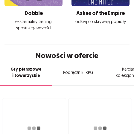
Dobble
Ashes of the Empire
ekstremalny trening
odkryj co skrywają popioły
spostrzegawczości
Nowości w ofercie
Gry planszowe
Karcia
Podręczniki RPG
i towarzyskie
kolekcjon