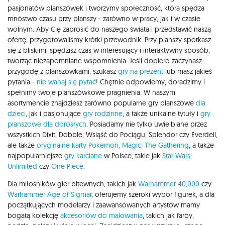
pasjonatów planszówek i tworzymy społeczność, która spędza
mnóstwo czasu przy planszy - zarówno w pracy, jak i w czasie
wolnym. Aby Cię zaprosić do naszego świata i przedstawić naszą
ofertę, przygotowaliśmy krótki przewodnik. Przy planszy spotkasz
się z bliskimi, spędzisz czas w interesujący i interaktywny sposób,
tworząc niezapomniane wspomnienia. Jeśli dopiero zaczynasz
przygodę z planszówkami, szukasz
gry na prezent
lub masz jakieś
pytania -
nie wahaj się pytać
! Chętnie odpowiemy, doradzimy i
spełnimy twoje planszówkowe pragnienia. W naszym
asortymencie znajdziesz zarówno popularne gry planszowe
dla
dzieci
, jak i pasjonujące
gry rodzinne
, a także unikalne tytuły i
gry
planszowe dla dorosłych
. Posiadamy nie tylko uwielbiane przez
wszystkich Dixit, Dobble, Wsiąść do Pociągu, Splendor czy Everdell,
ale także
oryginalne karty Pokemon,
Magic: The Gathering
, a także
najpopularniejsze
gry karciane
w Polsce, takie jak
Star Wars:
Unlimited
czy
One Piece
.
Dla miłośników gier bitewnych, takich jak
Warhammer 40,000
czy
Warhammer Age of Sigmar
, oferujemy szeroki wybór figurek, a dla
początkujących modelarzy i zaawansowanych artystów mamy
bogatą kolekcję
akcesoriów do malowania
, takich jak farby,