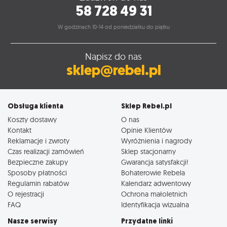
58 728 49 31
W godzinach 10-14 od poniedziałku do piątku
Napisz do nas
sklep@rebel.pl
Obsługa klienta
Sklep Rebel.pl
Koszty dostawy
O nas
Kontakt
Opinie Klientów
Reklamacje i zwroty
Wyróżnienia i nagrody
Czas realizacji zamówień
Sklep stacjonarny
Bezpieczne zakupy
Gwarancja satysfakcji!
Sposoby płatności
Bohaterowie Rebela
Regulamin rabatów
Kalendarz adwentowy
O rejestracji
Ochrona małoletnich
FAQ
Identyfikacja wizualna
Nasze serwisy
Przydatne linki