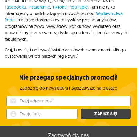
Jeśli nadal chcesz więcej, zachęcamy do śledzenia nas na
Facebooku
,
Instagramie
,
TikToku
i
YouTubie
. Tam nie tylko
informujemy o nadchodzących nowościach od
Wydawnictwa
Rebel
, ale także dostarczamy rozrywki w postaci artykułów,
programów na żywo, wywiadów, konkursów, wydarzeń oraz
prowadzimy jeszcze szerszą dyskusję na temat gier planszowych i
fabularnych.
Graj, baw się i odkrywaj świat planszówek razem z nami. Miłego
buszowania wśród naszych regałów! :)
Nie przegap specjalnych promocji!
Zapisz się do newslettera i bądź zawsze na bieżąco
Twój adres e-mail
Twoje imię
ZAPISZ SIĘ!
Zadzwoń do nas