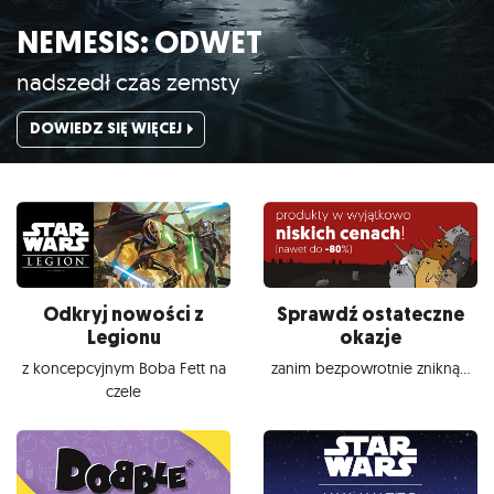
NEMESIS: ODWET
nadszedł czas zemsty
DOWIEDZ SIĘ WIĘCEJ
Odkryj nowości z
Sprawdź ostateczne
Legionu
okazje
z koncepcyjnym Boba Fett na
zanim bezpowrotnie znikną...
czele