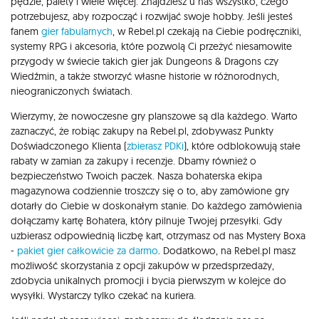
pędzle, palety i wiele więcej. Znajdziesz u nas wszystko, czego
potrzebujesz, aby rozpocząć i rozwijać swoje hobby. Jeśli jesteś
fanem
gier fabularnych
, w Rebel.pl czekają na Ciebie podręczniki,
systemy RPG i akcesoria, które pozwolą Ci przeżyć niesamowite
przygody w świecie takich gier jak Dungeons & Dragons czy
Wiedźmin, a także stworzyć własne historie w różnorodnych,
nieograniczonych światach.
Wierzymy, że nowoczesne gry planszowe są dla każdego. Warto
zaznaczyć, że robiąc zakupy na Rebel.pl, zdobywasz Punkty
Doświadczonego Klienta (
zbierasz PDKi
), które odblokowują stałe
rabaty w zamian za zakupy i recenzje. Dbamy również o
bezpieczeństwo Twoich paczek. Nasza bohaterska ekipa
magazynowa codziennie troszczy się o to, aby zamówione gry
dotarły do Ciebie w doskonałym stanie. Do każdego zamówienia
dołączamy kartę Bohatera, który pilnuje Twojej przesyłki. Gdy
uzbierasz odpowiednią liczbę kart, otrzymasz od nas Mystery Boxa
-
pakiet gier całkowicie za darmo
. Dodatkowo, na Rebel.pl masz
możliwość skorzystania z opcji zakupów w przedsprzedaży,
zdobycia unikalnych promocji i bycia pierwszym w kolejce do
wysyłki. Wystarczy tylko czekać na kuriera.