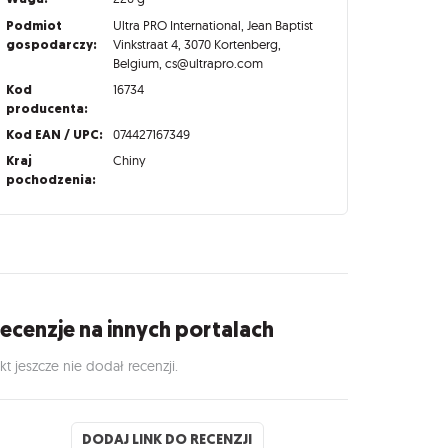
Podmiot
Ultra PRO International, Jean Baptist
gospodarczy:
Vinkstraat 4, 3070 Kortenberg,
Belgium, cs@ultrapro.com
Kod
16734
producenta:
Kod EAN / UPC:
074427167349
Kraj
Chiny
pochodzenia:
ecenzje na innych portalach
kt jeszcze nie dodał recenzji.
DODAJ LINK DO RECENZJI