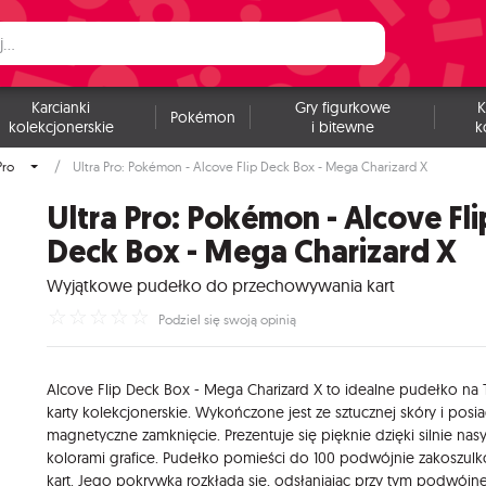
Karcianki
Gry figurkowe
K
Pokémon
kolekcjonerskie
i bitewne
k
Pro
Ultra Pro: Pokémon - Alcove Flip Deck Box - Mega Charizard X
Ultra Pro: Pokémon - Alcove Fli
Deck Box - Mega Charizard X
Wyjątkowe pudełko do przechowywania kart
☆
☆
☆
☆
☆
Podziel się swoją opinią
Alcove Flip Deck Box - Mega Charizard X to idealne pudełko na
karty kolekcjonerskie. Wykończone jest ze sztucznej skóry i posi
magnetyczne zamknięcie. Prezentuje się pięknie dzięki silnie nas
kolorami grafice. Pudełko pomieści do 100 podwójnie zakoszu