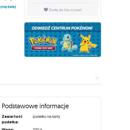
ytaj dalej
Dodaj do listy życzeń
Podstawowe informacje
Zawartość
pudełko na karty
pudełka:
Waga:
220 g