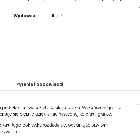
cz
Wydawca:
Ultra-Pro
Pytania i odpowiedzi
e pudełko na Twoje karty kolekcjonerskie. Wykończone jest ze
tuje się pięknie dzięki silnie nasyconej kolorami grafice.
art. Jego pokrywka rozkłada się, odsłaniając przy tym
używania.