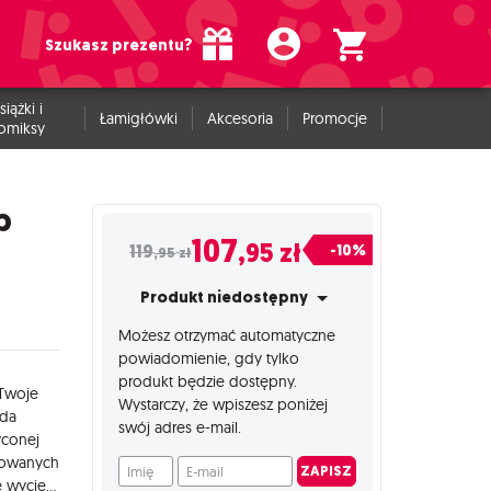
Szukasz prezentu?
siążki i
Łamigłówki
Akcesoria
Promocje
omiksy
p
107
,95
zł
-10%
119
,95
zł
Produkt niedostępny
Możesz otrzymać automatyczne
powiadomienie, gdy tylko
produkt będzie dostępny.
 Twoje
Wystarczy, że wpiszesz poniżej
ada
swój adres e-mail.
yconej
lkowanych
Imię
E-mail
ZAPISZ
kart. Jego pokrywka rozkłada się, odsłaniając przy tym podwójne wycięcia na kciuki, które zwiększają komfort używania. Produkt jest licencjonowany.