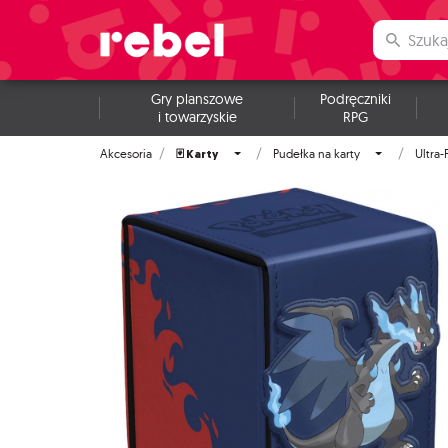
Gry planszowe
Podręczniki
i towarzyskie
RPG
🃏 Karty
Akcesoria
Pudełka na karty
Ultra-