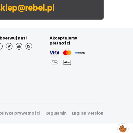
sklep@rebel.pl
bserwuj nas!
Akceptujemy
płatności
olityka prywatności
Regulamin
English Version
Zarządzaj
preferencjami
cookies