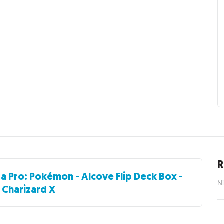
R
ra Pro: Pokémon - Alcove Flip Deck Box -
Ni
Charizard X