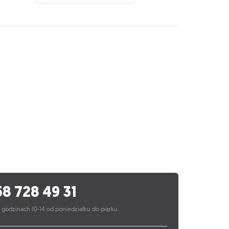
58 728 49 31
 godzinach 10-14 od poniedziałku do piątku