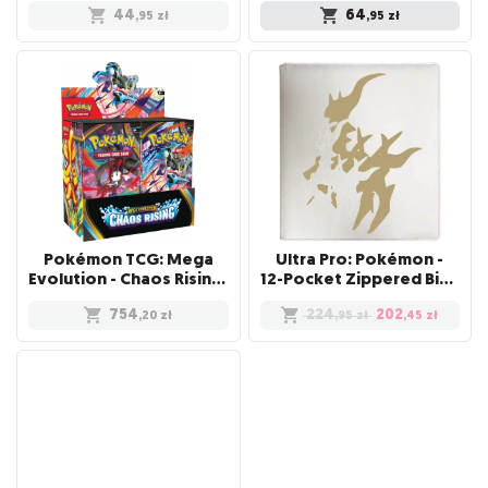
44
64
,95
zł
,95
zł
Pokémon TCG: Mega
Ultra Pro: Pokémon -
Evolution - Chaos Rising - Booster Display (36)
12-Pocket Zippered Binder - Elite Series - Arceus
754
224
202
,20
zł
,95
zł
,45
zł