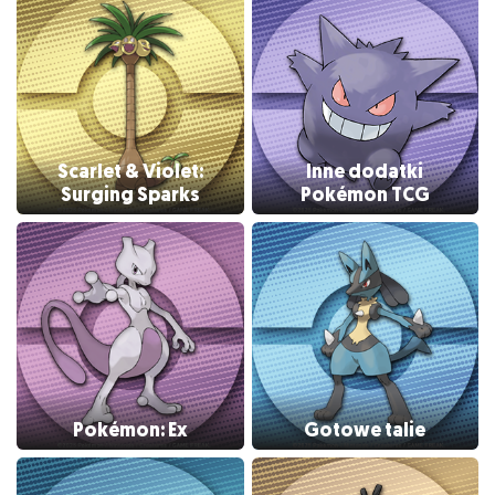
Scarlet & Violet:
Inne dodatki
Surging Sparks
Pokémon TCG
Pokémon: Ex
Gotowe talie