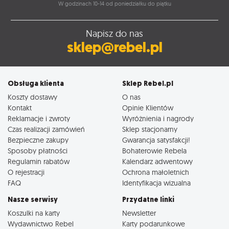
W godzinach 10-14 od poniedziałku do piątku
Napisz do nas
sklep@rebel.pl
Obsługa klienta
Sklep Rebel.pl
Koszty dostawy
O nas
Kontakt
Opinie Klientów
Reklamacje i zwroty
Wyróżnienia i nagrody
Czas realizacji zamówień
Sklep stacjonarny
Bezpieczne zakupy
Gwarancja satysfakcji!
Sposoby płatności
Bohaterowie Rebela
Regulamin rabatów
Kalendarz adwentowy
O rejestracji
Ochrona małoletnich
FAQ
Identyfikacja wizualna
Nasze serwisy
Przydatne linki
Koszulki na karty
Newsletter
Wydawnictwo Rebel
Karty podarunkowe