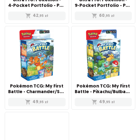
4-Pocket Portfolio - Pokeball
9-Pocket Portfolio - Pokeball
42
60
,95
zł
,95
zł
Pokémon TCG: My First
Pokémon TCG: My First
Battle - Charmander/Squirtle
Battle - Pikachu/Bulbasaur
49
49
,95
zł
,95
zł