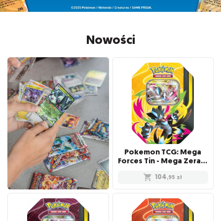
Nowości
Pokemon TCG: Mega
Forces Tin - Mega Zeraora ex
104
,95
zł