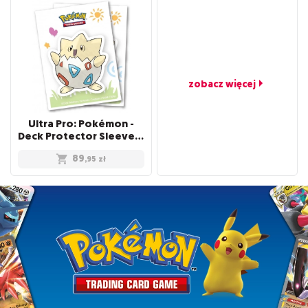
zobacz więcej
Ultra Pro: Pokémon -
Deck Protector Sleeves - Togepi (105 szt.)
89
,95
zł