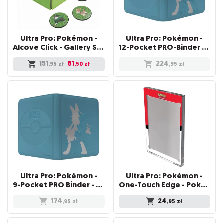
Ultra Pro: Pokémon -
Ultra Pro: Pokémon -
Alcove Click - Gallery Series - Morning Meadow
12-Pocket PRO-Binder - Elite Series - Lucario
151
81
224
,95
zł
,50
zł
,95
zł
Ultra Pro: Pokémon -
Ultra Pro: Pokémon -
9-Pocket PRO Binder - Elite Series - Lucario
One-Touch Edge - Poké Ball
174
24
,95
zł
,95
zł