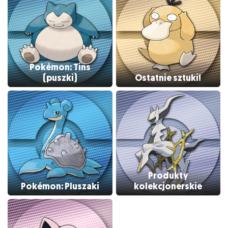
Pokémon: Tins
(puszki)
Ostatnie sztuki!
Produkty
Pokémon: Pluszaki
kolekcjonerskie