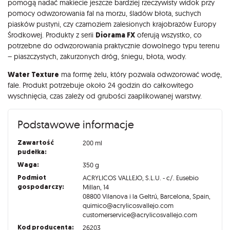
pomogą nadać makiecie jeszcze bardziej rzeczywisty widok przy
pomocy odwzorowania fal na morzu, śladów błota, suchych
piasków pustyni, czy czarnoziem zalesionych krajobrazów Europy
Środkowej. Produkty z serii
Diorama FX
oferują wszystko, co
potrzebne do odwzorowania praktycznie dowolnego typu terenu
– piaszczystych, zakurzonych dróg, śniegu, błota, wody.
Water Texture
ma formę żelu, który pozwala odwzorować wodę,
fale. Produkt potrzebuje około 24 godzin do całkowitego
wyschnięcia, czas zależy od grubości zaaplikowanej warstwy.
Podstawowe informacje
Zawartość
200 ml
pudełka:
Waga:
350 g
Podmiot
ACRYLICOS VALLEJO, S.L.U. - c/. Eusebio
gospodarczy:
Millan, 14
08800 Vilanova i la Geltrú, Barcelona, Spain,
quimico@acrylicosvallejo.com
customerservice@acrylicosvallejo.com
Kod producenta:
26203