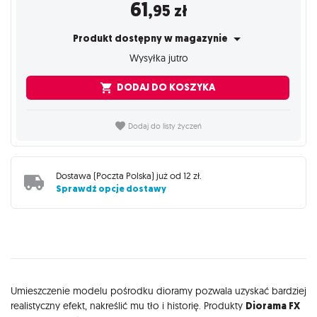
61
,95
zł
Produkt dostępny w magazynie
Wysyłka jutro
DODAJ DO KOSZYKA
Dodaj do listy życzeń
Dostawa (
Poczta Polska
) już od
12 zł
.
Sprawdź opcje dostawy
Opis
Umieszczenie modelu pośrodku dioramy pozwala uzyskać bardziej
realistyczny efekt, nakreślić mu tło i historię. Produkty
Diorama FX