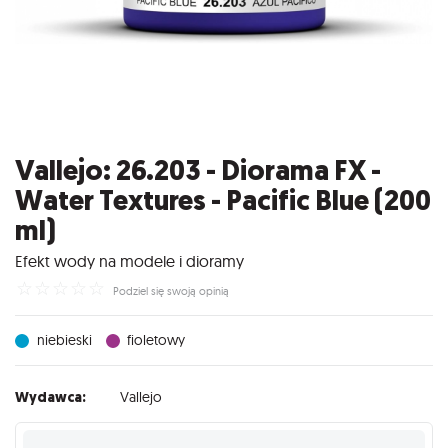
Vallejo: 26.203 - Diorama FX -
Water Textures - Pacific Blue (200
ml)
Efekt wody na modele i dioramy
☆
☆
☆
☆
☆
Podziel się swoją opinią
niebieski
fioletowy
Wydawca:
Vallejo