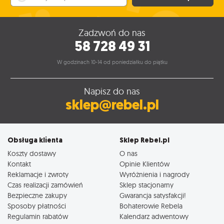
Zadzwoń do nas
58 728 49 31
W godzinach 10-14 od poniedziałku do piątku
Napisz do nas
sklep@rebel.pl
Obsługa klienta
Sklep Rebel.pl
Koszty dostawy
O nas
Kontakt
Opinie Klientów
Reklamacje i zwroty
Wyróżnienia i nagrody
Czas realizacji zamówień
Sklep stacjonarny
Bezpieczne zakupy
Gwarancja satysfakcji!
Sposoby płatności
Bohaterowie Rebela
Regulamin rabatów
Kalendarz adwentowy