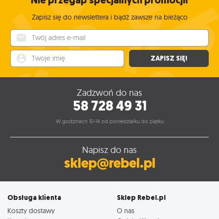
Nie przegap specjalnych promocji!
Zapisz się do newslettera i bądź zawsze na bieżąco
Twój adres e-mail
Twoje imię
ZAPISZ SIĘ!
Zadzwoń do nas
58 728 49 31
W godzinach 10-14 od poniedziałku do piątku
Napisz do nas
sklep@rebel.pl
Obsługa klienta
Sklep Rebel.pl
Koszty dostawy
O nas