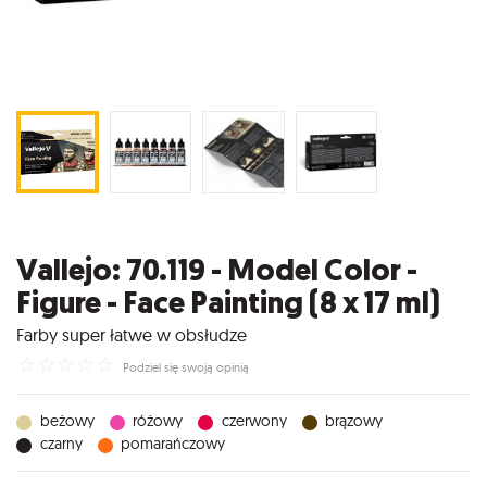
Vallejo: 70.119 - Model Color -
Figure - Face Painting (8 x 17 ml)
Farby super łatwe w obsłudze
☆
☆
☆
☆
☆
Podziel się swoją opinią
beżowy
różowy
czerwony
brązowy
czarny
pomarańczowy