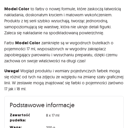
Opis
Model Color
to farby o nowej formule, które zaskoczą łatwością
nakładania, doskonałym kryciem i matowym wykończeniem.
Produkty z tej serii szybko wysychają, tworząc jednorodną,
samopoziomującą się warstwę, która nie ukryje detali figurki.
Zaleca się nakładanie na spodkładowaną powierzchnię.
Farby
Model Color
zamknięte są w wygodnych butelkach o
pojemności 17 ml, wyposażonych w wygodny zakraplacz
zapobiegający parowaniu i wysychaniu preparatu, dzięki czemu
zachowa on swoje właściwości na długi czas!
Uwaga!
Wygląd produktu i wymiary pojedynczych farbek mogą
się różnić od tych na zdjęciu ze względu na zmianę szaty graficznej
linii. W zestawie mogą znajdować się farbki o pojemności zarówno
17 jak i 18 ml.
Podstawowe informacje
Zawartość
8 x 17 ml
pudełka:
Waga:
200 g