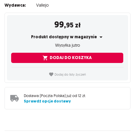
Wydawca:
Vallejo
99
,95
zł
Produkt dostępny w magazynie
Wysyłka jutro
DODAJ DO KOSZYKA
Dodaj do listy życzeń
Dostawa (
Poczta Polska
) już od
12 zł
.
Sprawdź opcje dostawy