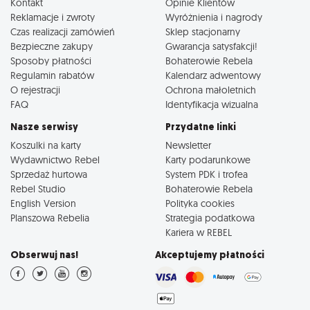
Kontakt
Opinie Klientów
Reklamacje i zwroty
Wyróżnienia i nagrody
Czas realizacji zamówień
Sklep stacjonarny
Bezpieczne zakupy
Gwarancja satysfakcji!
Sposoby płatności
Bohaterowie Rebela
Regulamin rabatów
Kalendarz adwentowy
O rejestracji
Ochrona małoletnich
FAQ
Identyfikacja wizualna
Nasze serwisy
Przydatne linki
Koszulki na karty
Newsletter
Wydawnictwo Rebel
Karty podarunkowe
Sprzedaż hurtowa
System PDK i trofea
Rebel Studio
Bohaterowie Rebela
English Version
Polityka cookies
Planszowa Rebelia
Strategia podatkowa
Kariera w REBEL
Obserwuj nas!
Akceptujemy płatności