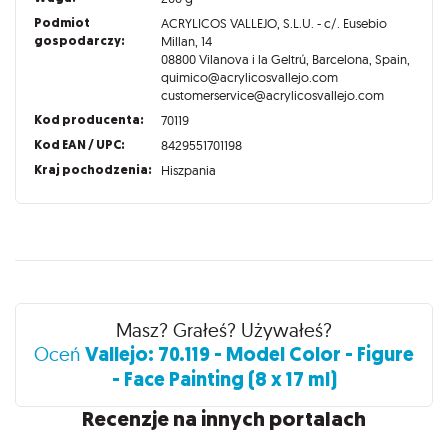
Podmiot
ACRYLICOS VALLEJO, S.L.U. - c/. Eusebio
gospodarczy:
Millan, 14
08800 Vilanova i la Geltrú, Barcelona, Spain,
quimico@acrylicosvallejo.com
customerservice@acrylicosvallejo.com
Kod producenta:
70119
Kod EAN / UPC:
8429551701198
Kraj pochodzenia:
Hiszpania
Recenzje
Masz? Grałeś? Używałeś?
Vallejo: 70.119 - Model Color - Figure
Oceń
- Face Painting (8 x 17 ml)
Recenzje na innych portalach