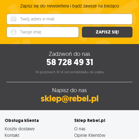
Zapisz się do newslettera i bądź zawsze na bieżąco
Twój adres e-mail
Twoje imię
ZAPISZ SIĘ!
Zadzwoń do nas
58 728 49 31
W godzinach 10-14 od poniedziałku do piątku
Napisz do nas
sklep@rebel.pl
Obsługa klienta
Sklep Rebel.pl
Koszty dostawy
O nas
Kontakt
Opinie Klientów