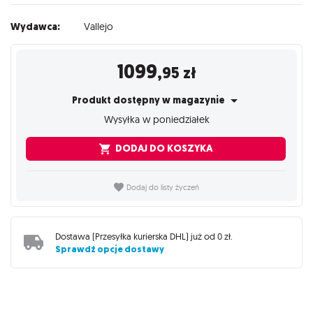
Wydawca:
Vallejo
1099
,95
zł
Produkt dostępny w magazynie
Wysyłka w poniedziałek
DODAJ DO KOSZYKA
Dodaj do listy życzeń
Dostawa (
Przesyłka kurierska DHL
) już od
0 zł
.
Sprawdź opcje dostawy