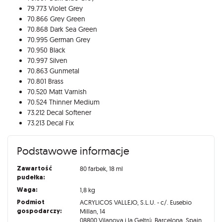
79.773 Violet Grey
70.866 Grey Green
70.868 Dark Sea Green
70.995 German Grey
70.950 Black
70.997 Silven
70.863 Gunmetal
70.801 Brass
70.520 Matt Varnish
70.524 Thinner Medium
73.212 Decal Softener
73.213 Decal Fix
Podstawowe informacje
Zawartość
80 farbek, 18 ml
pudełka:
Waga:
1,8 kg
Podmiot
ACRYLICOS VALLEJO, S.L.U. - c/. Eusebio
gospodarczy:
Millan, 14
08800 Vilanova i la Geltrú, Barcelona, Spain,