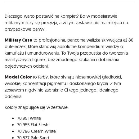
Opis
Dlaczego warto postawić na komplet? Bo w modelarstwie
militarnym liczy się precyzja, a w tym zestawie nie ma miejsca na
przypadkowe barwy!
Military Case
to profesjonalna, pancerna walizka skrywająca aż 80
buteleczek, które stanowią absolutne kompendium wiedzy o
kamuflażu i umundurowaniu. To Twoja przepustka do tworzenia
realistycznych figurek, bez żmudnego szukania i dobierania
pojedynczych odcieni.
Model Color
to farby, które słyną z niesamowitej gładkości,
wysokiej koncentracji pigmentu i doskonałego krycia. Z tym
zestawem nigdy nie zabraknie Ci tego jednego, idealnego
odcienia!
Kolory znajdujące się w zestawie:
70.951 White
70.955 Flat Flesh
70.766 Cream White
70.837 Pale Sand