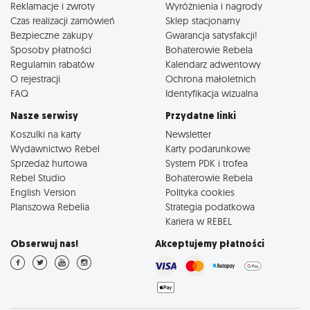
Reklamacje i zwroty
Wyróżnienia i nagrody
Czas realizacji zamówień
Sklep stacjonarny
Bezpieczne zakupy
Gwarancja satysfakcji!
Sposoby płatności
Bohaterowie Rebela
Regulamin rabatów
Kalendarz adwentowy
O rejestracji
Ochrona małoletnich
FAQ
Identyfikacja wizualna
Nasze serwisy
Przydatne linki
Koszulki na karty
Newsletter
Wydawnictwo Rebel
Karty podarunkowe
Sprzedaż hurtowa
System PDK i trofea
Rebel Studio
Bohaterowie Rebela
English Version
Polityka cookies
Planszowa Rebelia
Strategia podatkowa
Kariera w REBEL
Obserwuj nas!
Akceptujemy płatności