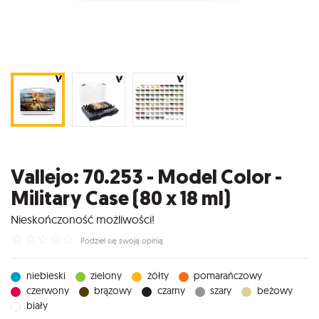
Vallejo: 70.253 - Model Color -
Military Case (80 x 18 ml)
Nieskończoność możliwości!
☆
☆
☆
☆
☆
Podziel się swoją opinią
niebieski
zielony
żółty
pomarańczowy
czerwony
brązowy
czarny
szary
beżowy
biały