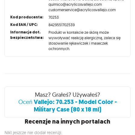
quimico@acrylicosvallejo.com
customerservice@acrylicosvallejo.com
Kod producenta:
70253
Kod EAN / UPC:
8429551702539
Informacje dot.
Produkt w kontakcie ze skórą może
bezpieczeństwa:
wywoływać reakcję alergiczną, zaleca się
stosowanie rękawiczek i maseczek
ochronnych.
Recenzje
Masz? Grałeś? Używałeś?
Vallejo: 70.253 - Model Color -
Oceń
Military Case (80 x 18 ml)
Recenzje na innych portalach
Nikt jeszcze nie dodał recenzji.