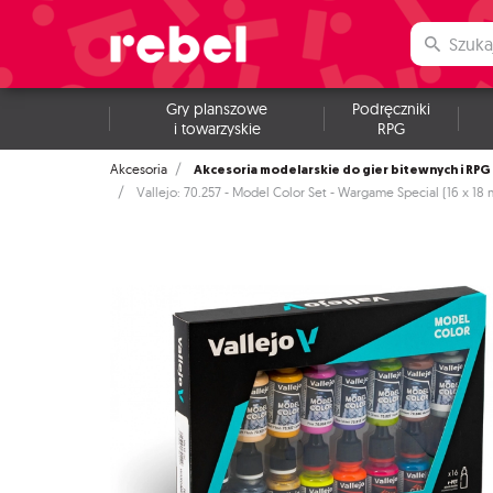
Gry planszowe
Podręczniki
i towarzyskie
RPG
Akcesoria modelarskie do gier bitewnych i RPG
Akcesoria
Vallejo: 70.257 - Model Color Set - Wargame Special (16 x 18 