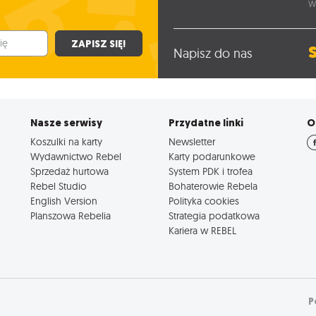
W
ZAPISZ SIĘ!
Napisz do nas
Nasze serwisy
Przydatne linki
O
Koszulki na karty
Newsletter
Wydawnictwo Rebel
Karty podarunkowe
Sprzedaż hurtowa
System PDK i trofea
Rebel Studio
Bohaterowie Rebela
English Version
Polityka cookies
Planszowa Rebelia
Strategia podatkowa
Kariera w REBEL
P