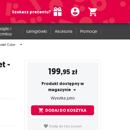
Szukasz prezentu?
siążki i
Łamigłówki
Akcesoria
Promocje
omiksy
odel Color
t -
199
,95
zł
Produkt dostępny w
magazynie
Wysyłka jutro
DODAJ DO KOSZYKA
Dodaj do listy życzeń