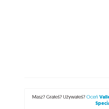
Recenzje
Masz? Grałeś? Używałeś?
Oceń
Vall
Specia