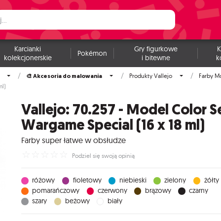
Karcianki
Gry figurkowe
K
Pokémon
kolekcjonerskie
i bitewne
k
🎨 Akcesoria do malowania
Produkty Vallejo
Farby M
ml)
Vallejo: 70.257 - Model Color Se
Wargame Special (16 x 18 ml)
Farby super łatwe w obsłudze
☆
☆
☆
☆
☆
Podziel się swoją opinią
różowy
fioletowy
niebieski
zielony
żółty
pomarańczowy
czerwony
brązowy
czarny
szary
beżowy
biały