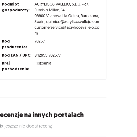
Podmiot
ACRYLICOS VALLEJO, S.L.U. - c/.
gospodarczy:
Eusebio Millan, 14
08800 Vilanova i la Geltrú, Barcelona,
Spain, quimico@acrylicosvallejo.com
customerservice@acrylicosvallejo.co
m
Kod
70257
producenta:
Kod EAN / UPC:
8429551702577
Kraj
Hiszpania
pochodzenia:
ecenzje na innych portalach
kt jeszcze nie dodał recenzji.