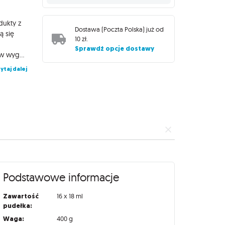
dukty z
Dostawa (
Poczta Polska
) już od
ą się
10 zł
.
Sprawdź opcje dostawy
spodkładowaną powierzchnię. Farby Model Color zamknięte są w wygodnych butelkach o pojemności 18 ml, wyposażonych w wygodny zakraplacz zapobiegający parowaniu i wysychaniu preparatu, dzięki czemu zachowa on swoje właściwości na długi czas!
ytaj dalej
Podstawowe informacje
Zawartość
16 x 18 ml
pudełka:
Waga:
400 g