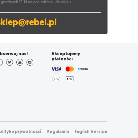
 godzinach 10-14 od poniedziałku do piątku
sklep@rebel.pl
bserwuj nas!
Akceptujemy
płatności
olityka prywatności
Regulamin
English Version