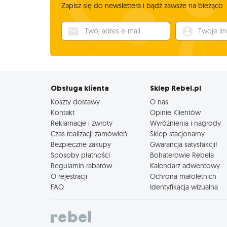
Zapisz się do newslettera i bądź zawsze na bieżąco
Twój adres e-mail
Twoje imię
Obsługa klienta
Sklep Rebel.pl
Koszty dostawy
O nas
Kontakt
Opinie Klientów
Reklamacje i zwroty
Wyróżnienia i nagrody
Czas realizacji zamówień
Sklep stacjonarny
Bezpieczne zakupy
Gwarancja satysfakcji!
Sposoby płatności
Bohaterowie Rebela
Regulamin rabatów
Kalendarz adwentowy
O rejestracji
Ochrona małoletnich
FAQ
Identyfikacja wizualna