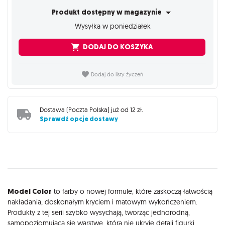
Produkt dostępny w magazynie
Wysyłka w poniedziałek
DODAJ DO KOSZYKA
Dodaj do listy życzeń
Dostawa (
Poczta Polska
) już od
12 zł
.
Sprawdź opcje dostawy
Opis
Model Color
to farby o nowej formule, które zaskoczą łatwością
nakładania, doskonałym kryciem i matowym wykończeniem.
Produkty z tej serii szybko wysychają, tworząc jednorodną,
samopoziomującą się warstwę, która nie ukryje detali figurki.