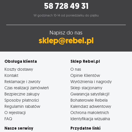
58 728 49 31
W godzinach 10-14 od poniedziałku do piątku
Napisz do nas
sklep@rebel.pl
Obsługa klienta
Sklep Rebel.pl
Koszty dostawy
O nas
Kontakt
Opinie Klientów
Reklamacje i zwroty
Wyróżnienia i nagrody
Czas realizacji zamówień
Sklep stacjonarny
Bezpieczne zakupy
Gwarancja satysfakcji!
Sposoby płatności
Bohaterowie Rebela
Regulamin rabatów
Kalendarz adwentowy
O rejestracji
Ochrona małoletnich
FAQ
Identyfikacja wizualna
Nasze serwisy
Przydatne linki