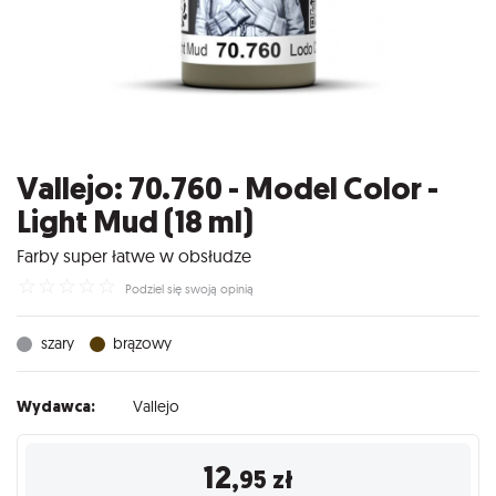
Vallejo: 70.760 - Model Color -
Light Mud (18 ml)
Farby super łatwe w obsłudze
☆
☆
☆
☆
☆
Podziel się swoją opinią
szary
brązowy
Wydawca:
Vallejo
12
,95
zł