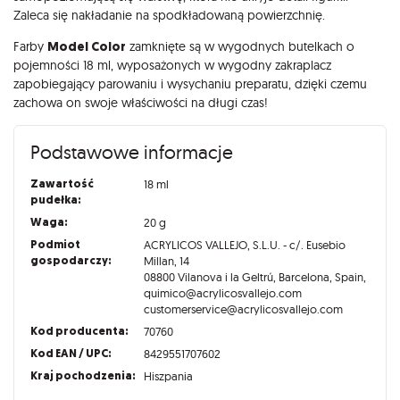
Zaleca się nakładanie na spodkładowaną powierzchnię.
Farby
Model Color
zamknięte są w wygodnych butelkach o
pojemności 18 ml, wyposażonych w wygodny zakraplacz
zapobiegający parowaniu i wysychaniu preparatu, dzięki czemu
zachowa on swoje właściwości na długi czas!
Podstawowe informacje
Zawartość
18 ml
pudełka:
Waga:
20 g
Podmiot
ACRYLICOS VALLEJO, S.L.U. - c/. Eusebio
gospodarczy:
Millan, 14
08800 Vilanova i la Geltrú, Barcelona, Spain,
quimico@acrylicosvallejo.com
customerservice@acrylicosvallejo.com
Kod producenta:
70760
Kod EAN / UPC:
8429551707602
Kraj pochodzenia:
Hiszpania