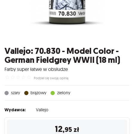
Vallejo: 70.830 - Model Color -
German Fieldgrey WWII (18 ml)
Farby super łatwe w obsłudze
☆
☆
☆
☆
☆
Podziel się swoją opinią
szary
brązowy
zielony
Wydawca:
Vallejo
12
,95
zł