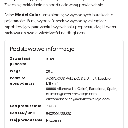
Zaleca się nakładanie na spodkładowaną powierzchnię.
Farby
Model Color
zamknięte są w wygodnych butelkach o
pojemności 18 ml, wyposażonych w wygodny zakraplacz
zapobiegający parowaniu i wysychaniu preparatu, dzięki czemu
zachowa on swoje właściwości na długi czas!
Podstawowe informacje
Zawartość
18 ml
pudełka:
Waga:
20 g
Podmiot
ACRYLICOS VALLEJO, S.L.U. - c/. Eusebio
gospodarczy:
Millan, 14
08800 Vilanova i la Geltrú, Barcelona, Spain,
quimico@acrylicosvallejo.com
customerservice@acrylicosvallejo.com
Kod producenta:
70830
Kod EAN / UPC:
8429551708302
Kraj pochodzenia:
Hiszpania