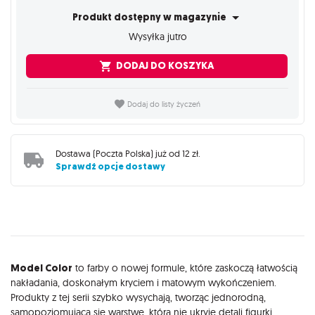
Produkt dostępny w magazynie
Wysyłka jutro
DODAJ DO KOSZYKA
Dodaj do listy życzeń
Dostawa (
Poczta Polska
) już od
12 zł
.
Sprawdź opcje dostawy
Opis
Model Color
to farby o nowej formule, które zaskoczą łatwością
nakładania, doskonałym kryciem i matowym wykończeniem.
Produkty z tej serii szybko wysychają, tworząc jednorodną,
samopoziomującą się warstwę, która nie ukryje detali figurki.