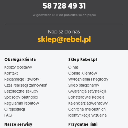
58 728 49 31
W godzinach 10-14 od poniedziałku do piątku
Napisz do nas
sklep@rebel.pl
Obsługa klienta
Sklep Rebel.pl
Koszty dostawy
O nas
Kontakt
Opinie Klientów
Reklamacje i zwroty
Wyróżnienia i nagrody
Czas realizacji zamówień
Sklep stacjonarny
Bezpieczne zakupy
Gwarancja satysfakcji!
Sposoby płatności
Bohaterowie Rebela
Regulamin rabatów
Kalendarz adwentowy
O rejestracji
Ochrona małoletnich
FAQ
Identyfikacja wizualna
Nasze serwisy
Przydatne linki