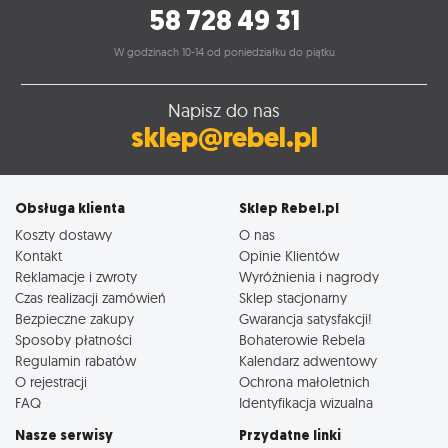
58 728 49 31
W godzinach 10-14 od poniedziałku do piątku
Napisz do nas
sklep@rebel.pl
Obsługa klienta
Sklep Rebel.pl
Koszty dostawy
O nas
Kontakt
Opinie Klientów
Reklamacje i zwroty
Wyróżnienia i nagrody
Czas realizacji zamówień
Sklep stacjonarny
Bezpieczne zakupy
Gwarancja satysfakcji!
Sposoby płatności
Bohaterowie Rebela
Regulamin rabatów
Kalendarz adwentowy
O rejestracji
Ochrona małoletnich
FAQ
Identyfikacja wizualna
Nasze serwisy
Przydatne linki