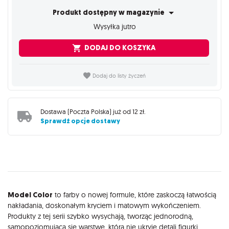
Produkt dostępny w magazynie
Wysyłka jutro
DODAJ DO KOSZYKA
Dodaj do listy życzeń
Dostawa (
Poczta Polska
) już od
12 zł
.
Sprawdź opcje dostawy
Opis
Model Color
to farby o nowej formule, które zaskoczą łatwością
nakładania, doskonałym kryciem i matowym wykończeniem.
Produkty z tej serii szybko wysychają, tworząc jednorodną,
samopoziomującą się warstwę, która nie ukryje detali figurki.