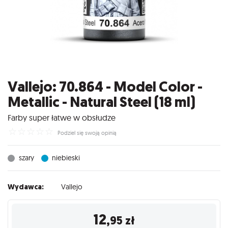
Vallejo: 70.864 - Model Color -
Metallic - Natural Steel (18 ml)
Farby super łatwe w obsłudze
☆
☆
☆
☆
☆
Podziel się swoją opinią
szary
niebieski
Wydawca:
Vallejo
12
,95
zł