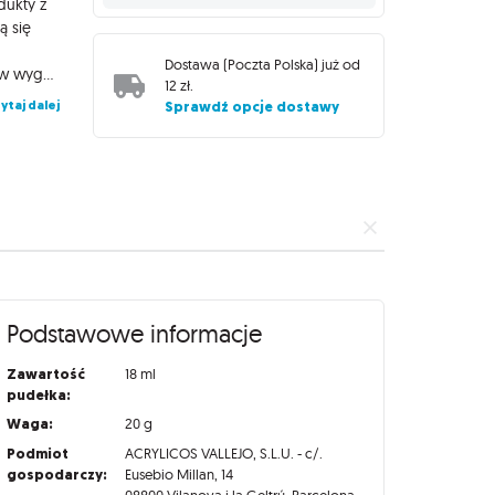
dukty z
ą się
Dostawa (
Poczta Polska
) już od
spodkładowaną powierzchnię. Farby Model Color zamknięte są w wygodnych butelkach o pojemności 18 ml, wyposażonych w wygodny zakraplacz zapobiegający parowaniu i wysychaniu preparatu, dzięki czemu zachowa on swoje właściwości na długi czas!
12 zł
.
ytaj dalej
Sprawdź opcje dostawy
Podstawowe informacje
Zawartość
18 ml
pudełka:
Waga:
20 g
Podmiot
ACRYLICOS VALLEJO, S.L.U. - c/.
gospodarczy:
Eusebio Millan, 14
08800 Vilanova i la Geltrú, Barcelona,