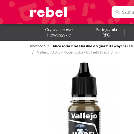
Gry planszowe
Podręczniki
i towarzyskie
RPG
Akcesoria modelarskie do gier bitewnych i RPG
Akcesoria
Vallejo: 70.873 - Model Color - US Field Drab (18 ml)