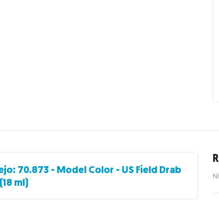
R
ejo: 70.873 - Model Color - US Field Drab
Ni
(18 ml)