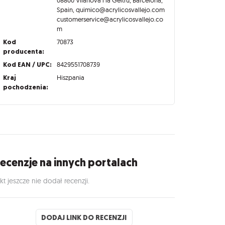
Spain, quimico@acrylicosvallejo.com
customerservice@acrylicosvallejo.co
m
Kod
70873
producenta:
Kod EAN / UPC:
8429551708739
Kraj
Hiszpania
pochodzenia:
ecenzje na innych portalach
kt jeszcze nie dodał recenzji.
DODAJ LINK DO RECENZJI