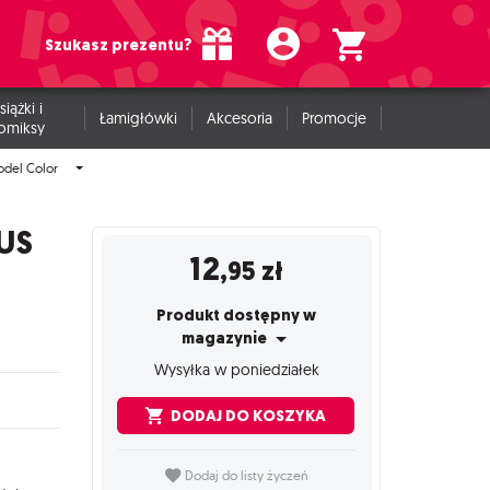
Szukasz prezentu?
siążki i
Łamigłówki
Akcesoria
Promocje
omiksy
odel Color
 US
12
,95
zł
Produkt dostępny w
magazynie
Wysyłka w poniedziałek
DODAJ DO KOSZYKA
Dodaj do listy życzeń