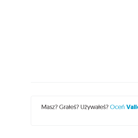
Recenzje
Masz? Grałeś? Używałeś?
Oceń
Vall