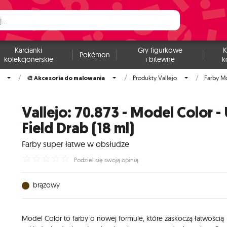
Karcianki
Gry figurkowe
K
Pokémon
kolekcjonerskie
i bitewne
k
🎨 Akcesoria do malowania
Produkty Vallejo
Farby M
Vallejo: 70.873 - Model Color -
Field Drab (18 ml)
Farby super łatwe w obsłudze
☆
☆
☆
☆
☆
Podziel się swoją opinią
brązowy
Model Color to farby o nowej formule, które zaskoczą łatwością