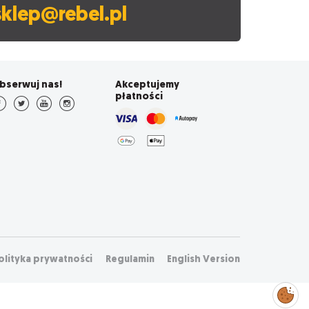
sklep@rebel.pl
bserwuj nas!
Akceptujemy
płatności
olityka prywatności
Regulamin
English Version
Zarządzaj
preferencjami
cookies