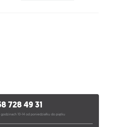
58 728 49 31
 godzinach 10-14 od poniedziałku do piątku