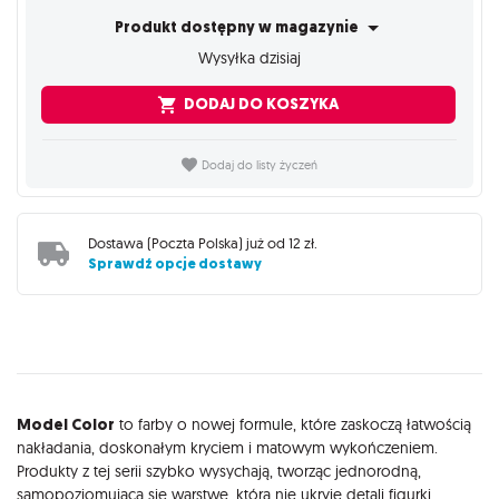
Produkt dostępny w magazynie
Wysyłka dzisiaj
DODAJ DO KOSZYKA
Dodaj do listy życzeń
Dostawa (
Poczta Polska
) już od
12 zł
.
Sprawdź opcje dostawy
Opis
Model Color
to farby o nowej formule, które zaskoczą łatwością
nakładania, doskonałym kryciem i matowym wykończeniem.
Produkty z tej serii szybko wysychają, tworząc jednorodną,
samopoziomującą się warstwę, która nie ukryje detali figurki.