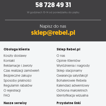
58 728 49 31
W godzinach 10-14 od poniedziałku do piątku
Napisz do nas
sklep@rebel.pl
Obsługa klienta
Sklep Rebel.pl
Koszty dostawy
O nas
Kontakt
Opinie Klientów
Reklamacje i zwroty
Wyróżnienia i nagrody
Czas realizacji zamówień
Sklep stacjonarny
Bezpieczne zakupy
Gwarancja satysfakcji!
Sposoby płatności
Bohaterowie Rebela
Regulamin rabatów
Kalendarz adwentowy
O rejestracji
Ochrona małoletnich
FAQ
Identyfikacja wizualna
Nasze serwisy
Przydatne linki