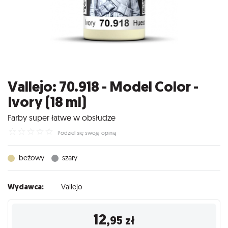
Vallejo: 70.918 - Model Color -
Ivory (18 ml)
Farby super łatwe w obsłudze
☆
☆
☆
☆
☆
Podziel się swoją opinią
beżowy
szary
Wydawca:
Vallejo
12
,95
zł