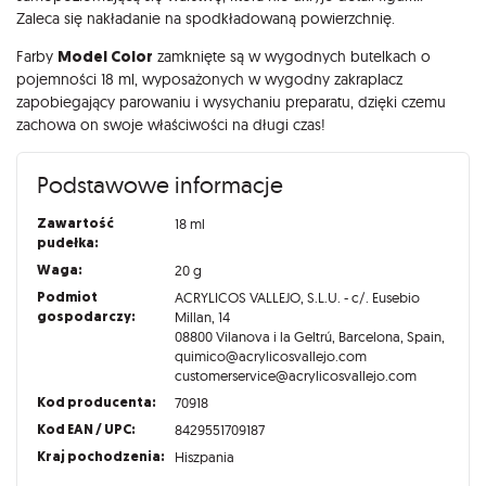
Zaleca się nakładanie na spodkładowaną powierzchnię.
Farby
Model Color
zamknięte są w wygodnych butelkach o
pojemności 18 ml, wyposażonych w wygodny zakraplacz
zapobiegający parowaniu i wysychaniu preparatu, dzięki czemu
zachowa on swoje właściwości na długi czas!
Podstawowe informacje
Zawartość
18 ml
pudełka:
Waga:
20 g
Podmiot
ACRYLICOS VALLEJO, S.L.U. - c/. Eusebio
gospodarczy:
Millan, 14
08800 Vilanova i la Geltrú, Barcelona, Spain,
quimico@acrylicosvallejo.com
customerservice@acrylicosvallejo.com
Kod producenta:
70918
Kod EAN / UPC:
8429551709187
Kraj pochodzenia:
Hiszpania