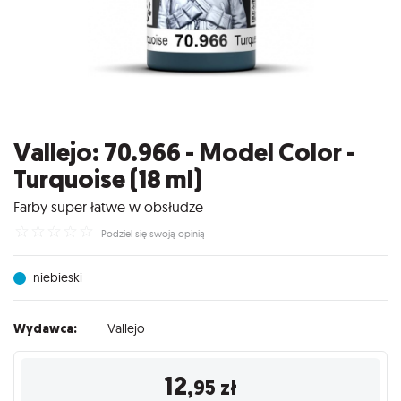
Vallejo: 70.966 - Model Color -
Turquoise (18 ml)
Farby super łatwe w obsłudze
☆
☆
☆
☆
☆
Podziel się swoją opinią
niebieski
Wydawca:
Vallejo
12
,95
zł