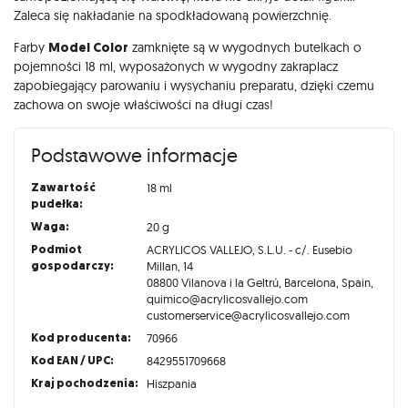
Zaleca się nakładanie na spodkładowaną powierzchnię.
Farby
Model Color
zamknięte są w wygodnych butelkach o
pojemności 18 ml, wyposażonych w wygodny zakraplacz
zapobiegający parowaniu i wysychaniu preparatu, dzięki czemu
zachowa on swoje właściwości na długi czas!
Podstawowe informacje
Zawartość
18 ml
pudełka:
Waga:
20 g
Podmiot
ACRYLICOS VALLEJO, S.L.U. - c/. Eusebio
gospodarczy:
Millan, 14
08800 Vilanova i la Geltrú, Barcelona, Spain,
quimico@acrylicosvallejo.com
customerservice@acrylicosvallejo.com
Kod producenta:
70966
Kod EAN / UPC:
8429551709668
Kraj pochodzenia:
Hiszpania