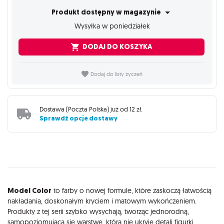
Produkt dostępny w magazynie
Wysyłka w poniedziałek
DODAJ DO KOSZYKA
Dodaj do listy życzeń
Dostawa (
Poczta Polska
) już od
12 zł
.
Sprawdź opcje dostawy
Opis
Model Color
to farby o nowej formule, które zaskoczą łatwością
nakładania, doskonałym kryciem i matowym wykończeniem.
Produkty z tej serii szybko wysychają, tworząc jednorodną,
samopoziomującą się warstwę, która nie ukryje detali figurki.