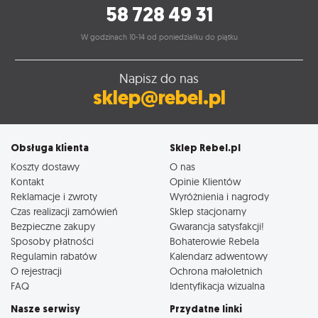
58 728 49 31
W godzinach 10-14 od poniedziałku do piątku
Napisz do nas
sklep@rebel.pl
Obsługa klienta
Sklep Rebel.pl
Koszty dostawy
O nas
Kontakt
Opinie Klientów
Reklamacje i zwroty
Wyróżnienia i nagrody
Czas realizacji zamówień
Sklep stacjonarny
Bezpieczne zakupy
Gwarancja satysfakcji!
Sposoby płatności
Bohaterowie Rebela
Regulamin rabatów
Kalendarz adwentowy
O rejestracji
Ochrona małoletnich
FAQ
Identyfikacja wizualna
Nasze serwisy
Przydatne linki