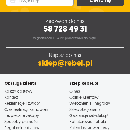
ZAPISZ SIĘ!
Zadzwoń do nas
58 728 49 31
W godzinach 10-14 od poniedziałku do piątku
Napisz do nas
sklep@rebel.pl
Obsługa klienta
Sklep Rebel.pl
Koszty dostawy
O nas
Kontakt
Opinie Klientów
Reklamacje i zwroty
Wyróżnienia i nagrody
Czas realizacji zamówień
Sklep stacjonarny
Bezpieczne zakupy
Gwarancja satysfakcji!
Sposoby płatności
Bohaterowie Rebela
Regulamin rabatów
Kalendarz adwentowy