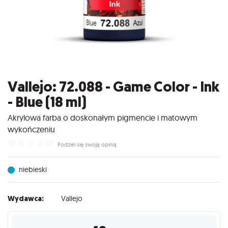
Vallejo: 72.088 - Game Color - Ink
- Blue (18 ml)
Akrylowa farba o doskonałym pigmencie i matowym
wykończeniu
☆
☆
☆
☆
☆
Podziel się swoją opinią
niebieski
Wydawca:
Vallejo