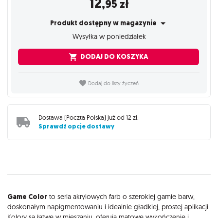
12
,95
zł
Produkt dostępny w magazynie
Wysyłka w poniedziałek
DODAJ DO KOSZYKA
Dodaj do listy życzeń
Dostawa (
Poczta Polska
) już od
12 zł
.
Sprawdź opcje dostawy
Opis
Game Color
to seria akrylowych farb o szerokiej gamie barw,
doskonałym napigmentowaniu i idealnie gładkiej, prostej aplikacji.
Kolory są łatwe w mieszaniu, oferują matowe wykończenie i