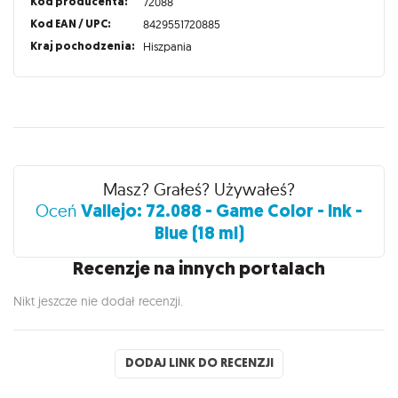
Kod producenta:
72088
Kod EAN / UPC:
8429551720885
Kraj pochodzenia:
Hiszpania
Recenzje
Masz? Grałeś? Używałeś?
Vallejo: 72.088 - Game Color - Ink -
Oceń
Blue (18 ml)
Recenzje na innych portalach
Nikt jeszcze nie dodał recenzji.
DODAJ LINK DO RECENZJI