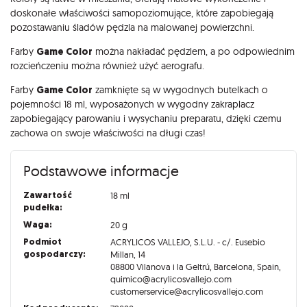
doskonałe właściwości samopoziomujące, które zapobiegają
pozostawaniu śladów pędzla na malowanej powierzchni.
Farby
Game Color
można nakładać pędzlem, a po odpowiednim
rozcieńczeniu można również użyć aerografu.
Farby
Game Color
zamknięte są w wygodnych butelkach o
pojemności 18 ml, wyposażonych w wygodny zakraplacz
zapobiegający parowaniu i wysychaniu preparatu, dzięki czemu
zachowa on swoje właściwości na długi czas!
Podstawowe informacje
Zawartość
18 ml
pudełka:
Waga:
20 g
Podmiot
ACRYLICOS VALLEJO, S.L.U. - c/. Eusebio
gospodarczy:
Millan, 14
08800 Vilanova i la Geltrú, Barcelona, Spain,
quimico@acrylicosvallejo.com
customerservice@acrylicosvallejo.com