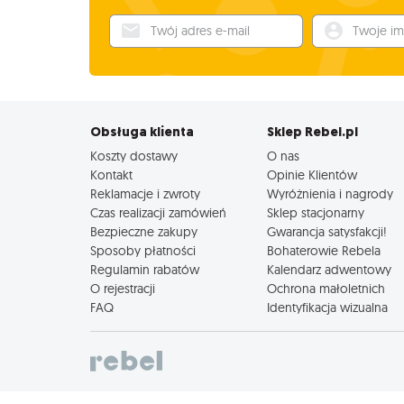
Twój adres e-mail
Twoje imię
Obsługa klienta
Sklep Rebel.pl
Koszty dostawy
O nas
Kontakt
Opinie Klientów
Reklamacje i zwroty
Wyróżnienia i nagrody
Czas realizacji zamówień
Sklep stacjonarny
Bezpieczne zakupy
Gwarancja satysfakcji!
Sposoby płatności
Bohaterowie Rebela
Regulamin rabatów
Kalendarz adwentowy
O rejestracji
Ochrona małoletnich
FAQ
Identyfikacja wizualna