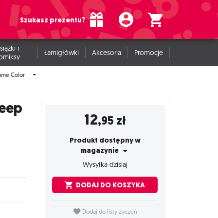
Szukasz prezentu?
siążki i
Łamigłówki
Akcesoria
Promocje
omiksy
ame Color
Deep
12
,95
zł
Produkt dostępny w
magazynie
Wysyłka dzisiaj
DODAJ DO KOSZYKA
Dodaj do listy życzeń