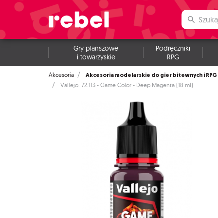
Gry planszowe
Podręczniki
i towarzyskie
RPG
Akcesoria modelarskie do gier bitewnych i RPG
Akcesoria
Vallejo: 72.113 - Game Color - Deep Magenta (18 ml)