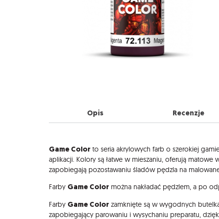
Opis
Recenzje
Opis
Game Color
to seria akrylowych farb o szerokiej gami
aplikacji. Kolory są łatwe w mieszaniu, oferują matow
zapobiegają pozostawaniu śladów pędzla na malowane
Game Color
Farby
można nakładać pędzlem, a po odp
Game Color
Farby
zamknięte są w wygodnych butelka
zapobiegający parowaniu i wysychaniu preparatu, dzię