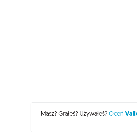
Recenzje
Masz? Grałeś? Używałeś?
Oceń
Vall