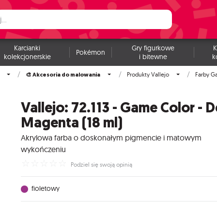
Karcianki
Gry figurkowe
K
Pokémon
kolekcjonerskie
i bitewne
k
🎨 Akcesoria do malowania
Produkty Vallejo
Farby G
Vallejo: 72.113 - Game Color - 
Magenta (18 ml)
Akrylowa farba o doskonałym pigmencie i matowym
wykończeniu
☆
☆
☆
☆
☆
Podziel się swoją opinią
fioletowy