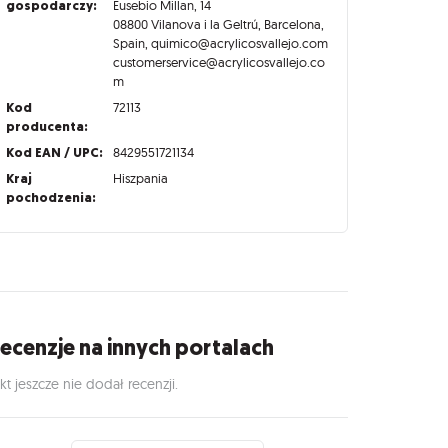
gospodarczy:
Eusebio Millan, 14
08800 Vilanova i la Geltrú, Barcelona,
Spain, quimico@acrylicosvallejo.com
customerservice@acrylicosvallejo.co
m
Kod
72113
producenta:
Kod EAN / UPC:
8429551721134
Kraj
Hiszpania
pochodzenia:
ecenzje na innych portalach
kt jeszcze nie dodał recenzji.