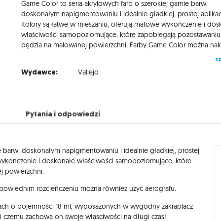
Game Color to seria akrylowych farb o szerokiej gamie barw,
doskonałym napigmentowaniu i idealnie gładkiej, prostej aplikacj
Kolory są łatwe w mieszaniu, oferują matowe wykończenie i dos
właściwości samopoziomujące, które zapobiegają pozostawani
cz
Wydawca:
Vallejo
Pytania i odpowiedzi
e barw, doskonałym napigmentowaniu i idealnie gładkiej, prostej
e wykończenie i doskonałe właściwości samopoziomujące, które
j powierzchni.
owiednim rozcieńczeniu można również użyć aerografu.
ch o pojemności 18 ml, wyposażonych w wygodny zakraplacz
ki czemu zachowa on swoje właściwości na długi czas!