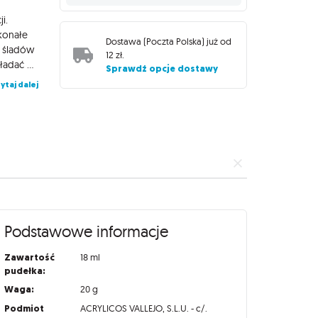
i.
konałe
Dostawa (
Poczta Polska
) już od
u śladów
12 zł
.
pędzla na malowanej powierzchni. Farby Game Color można nakładać pędzlem, a po odpowiednim rozcieńczeniu można również użyć aerografu. Farby Game Color zamknięte są w wygodnych butelkach o pojemności 18 ml, wyposażonych w wygodny zakraplacz zapobiegający parowaniu i wysychaniu preparatu, dzięki czemu zachowa on swoje właściwości na długi czas!
Sprawdź opcje dostawy
ytaj dalej
Podstawowe informacje
Zawartość
18 ml
pudełka:
Waga:
20 g
Podmiot
ACRYLICOS VALLEJO, S.L.U. - c/.