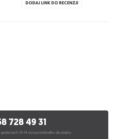
DODAJ LINK DO RECENZJI
58 728 49 31
 godzinach 10-14 od poniedziałku do piątku