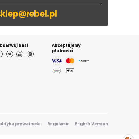
sklep@rebel.pl
bserwuj nas!
Akceptujemy
płatności
olityka prywatności
Regulamin
English Version
Zarządzaj