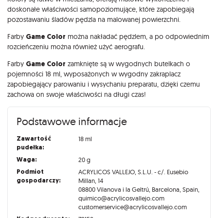
doskonałe właściwości samopoziomujące, które zapobiegają
pozostawaniu śladów pędzla na malowanej powierzchni.
Farby
Game Color
można nakładać pędzlem, a po odpowiednim
rozcieńczeniu można również użyć aerografu.
Farby
Game Color
zamknięte są w wygodnych butelkach o
pojemności 18 ml, wyposażonych w wygodny zakraplacz
zapobiegający parowaniu i wysychaniu preparatu, dzięki czemu
zachowa on swoje właściwości na długi czas!
Podstawowe informacje
Zawartość
18 ml
pudełka:
Waga:
20 g
Podmiot
ACRYLICOS VALLEJO, S.L.U. - c/. Eusebio
gospodarczy:
Millan, 14
08800 Vilanova i la Geltrú, Barcelona, Spain,
quimico@acrylicosvallejo.com
customerservice@acrylicosvallejo.com