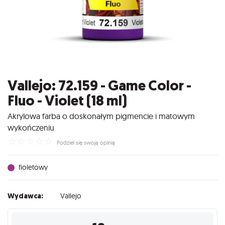
Vallejo: 72.159 - Game Color -
Fluo - Violet (18 ml)
Akrylowa farba o doskonałym pigmencie i matowym
wykończeniu
☆
☆
☆
☆
☆
Podziel się swoją opinią
fioletowy
Wydawca:
Vallejo