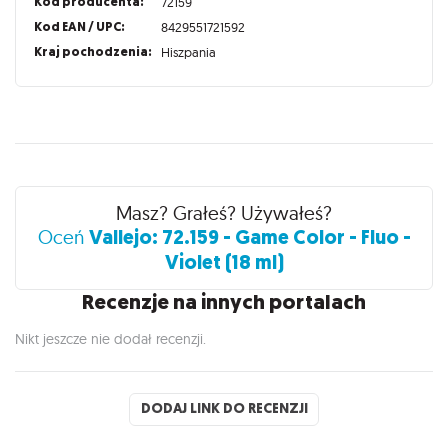
Kod producenta:
72159
Kod EAN / UPC:
8429551721592
Kraj pochodzenia:
Hiszpania
Recenzje
Masz? Grałeś? Używałeś?
Vallejo: 72.159 - Game Color - Fluo -
Oceń
Violet (18 ml)
Recenzje na innych portalach
Nikt jeszcze nie dodał recenzji.
DODAJ LINK DO RECENZJI