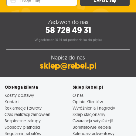
ZAPISZ SIĘ!
Zadzwoń do nas
58 728 49 31
W godzinach 10-14 od poniedziałku do piątku
Napisz do nas
sklep@rebel.pl
Obsługa klienta
Sklep Rebel.pl
Koszty dostawy
O nas
Kontakt
Opinie Klientów
Reklamacje i zwroty
Wyróżnienia i nagrody
Czas realizacji zamówień
Sklep stacjonarny
Bezpieczne zakupy
Gwarancja satysfakcji!
Sposoby płatności
Bohaterowie Rebela
Regulamin rabatów
Kalendarz adwentowy