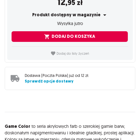
12
,95
zł
Produkt dostępny w magazynie
Wysyłka jutro
DODAJ DO KOSZYKA
Dodaj do listy życzeń
Dostawa (
Poczta Polska
) już od
12 zł
.
Sprawdź opcje dostawy
Opis
Game Color
to seria akrylowych farb o szerokiej gamie barw,
doskonałym napigmentowaniu i idealnie gładkiej, prostej aplikacji.
Kolory są łatwe w mieszaniu, oferują matowe wykończenie i