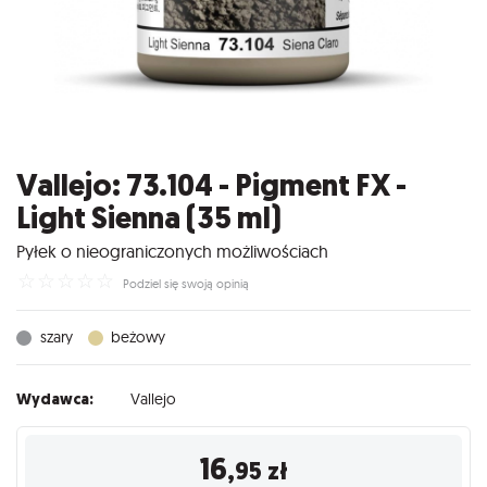
Vallejo: 73.104 - Pigment FX -
Light Sienna (35 ml)
Pyłek o nieograniczonych możliwościach
☆
☆
☆
☆
☆
Podziel się swoją opinią
szary
beżowy
Wydawca:
Vallejo
16
,95
zł