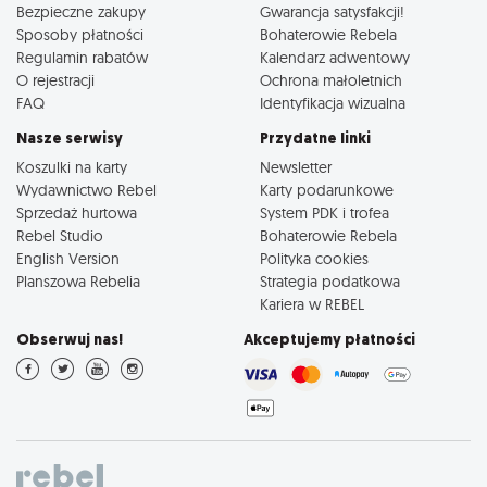
Bezpieczne zakupy
Gwarancja satysfakcji!
Sposoby płatności
Bohaterowie Rebela
Regulamin rabatów
Kalendarz adwentowy
O rejestracji
Ochrona małoletnich
FAQ
Identyfikacja wizualna
Nasze serwisy
Przydatne linki
Koszulki na karty
Newsletter
Wydawnictwo Rebel
Karty podarunkowe
Sprzedaż hurtowa
System PDK i trofea
Rebel Studio
Bohaterowie Rebela
English Version
Polityka cookies
Planszowa Rebelia
Strategia podatkowa
Kariera w REBEL
Obserwuj nas!
Akceptujemy płatności