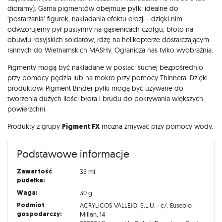
dioramy). Gama pigmentów obejmuje pyłki idealne do
‘postarzania’ figurek, nakładania efektu erozji - dzięki nim
odwzorujemy pył pustynny na gąsienicach czołgu, błoto na
obuwiu rosyjskich soldatów, rdzę na helikopterze dostarczającym
rannych do Wietnamskich MASHy. Ogranicza nas tylko wyobraźnia.
Pigmenty mogą być nakładane w postaci suchej bezpośrednio
przy pomocy pędzla lub na mokro przy pomocy Thinnera. Dzięki
produktowi Pigment Binder pyłki mogą być używane do
tworzenia dużych ilości błota i brudu do pokrywania większych
powierzchni.
Produkty z grupy
Pigment FX
można zmywać przy pomocy wody.
Podstawowe informacje
Zawartość
35 ml
pudełka:
Waga:
30 g
Podmiot
ACRYLICOS VALLEJO, S.L.U. - c/. Eusebio
gospodarczy:
Millan, 14