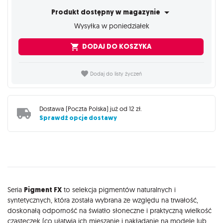
Produkt dostępny w magazynie
Wysyłka w poniedziałek
DODAJ DO KOSZYKA
Dodaj do listy życzeń
Dostawa (
Poczta Polska
) już od
12 zł
.
Sprawdź opcje dostawy
Opis
Seria
Pigment FX
to selekcja pigmentów naturalnych i
syntetycznych, która została wybrana ze względu na trwałość,
doskonałą odporność na światło słoneczne i praktyczną wielkość
cząsteczek (co ułatwia ich mieszanie i nakładanie na modele lub