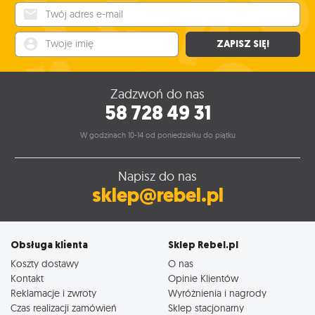
Twój adres e-mail
Twoje imię
ZAPISZ SIĘ!
Zadzwoń do nas
58 728 49 31
W godzinach 10-14 od poniedziałku do piątku
Napisz do nas
sklep@rebel.pl
Obsługa klienta
Sklep Rebel.pl
Koszty dostawy
O nas
Kontakt
Opinie Klientów
Reklamacje i zwroty
Wyróżnienia i nagrody
Czas realizacji zamówień
Sklep stacjonarny