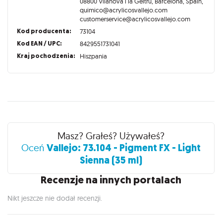
08800 Vilanova i la Geltrú, Barcelona, Spain,
quimico@acrylicosvallejo.com
customerservice@acrylicosvallejo.com
Kod producenta:
73104
Kod EAN / UPC:
8429551731041
Kraj pochodzenia:
Hiszpania
Recenzje
Masz? Grałeś? Używałeś?
Vallejo: 73.104 - Pigment FX - Light
Oceń
Sienna (35 ml)
Recenzje na innych portalach
Nikt jeszcze nie dodał recenzji.