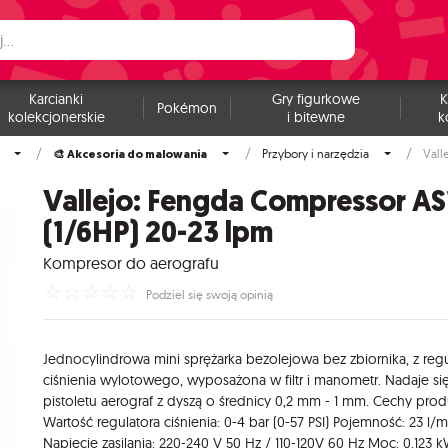
Karcianki
Gry figurkowe
K
Pokémon
kolekcjonerskie
i bitewne
k
🎨 Akcesoria do malowania
Przybory i narzędzia
Vall
Vallejo: Fengda Compressor AS
(1/6HP) 20-23 lpm
Kompresor do aerografu
☆
☆
☆
☆
☆
Podziel się swoją opinią
Jednocylindrowa mini sprężarka bezolejowa bez zbiornika, z reg
ciśnienia wylotowego, wyposażona w filtr i manometr. Nadaje si
pistoletu aerograf z dyszą o średnicy 0,2 mm - 1 mm. Cechy prod
Wartość regulatora ciśnienia: 0-4 bar (0-57 PSI) Pojemność: 23 l/m