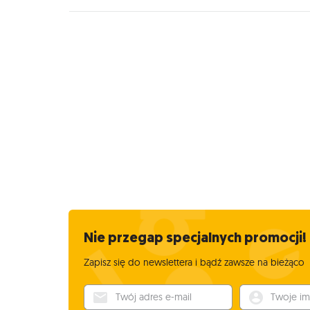
Nie przegap specjalnych promocji!
Zapisz się do newslettera i bądź zawsze na bieżąco
Twój adres e-mail
Twoje imię