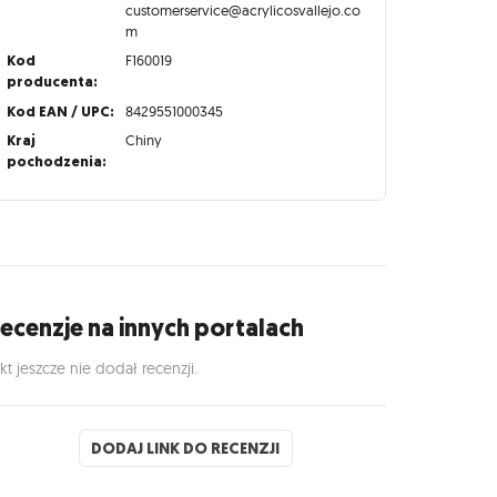
customerservice@acrylicosvallejo.co
m
Kod
F160019
producenta:
Kod EAN / UPC:
8429551000345
Kraj
Chiny
pochodzenia:
ecenzje na innych portalach
kt jeszcze nie dodał recenzji.
DODAJ LINK DO RECENZJI