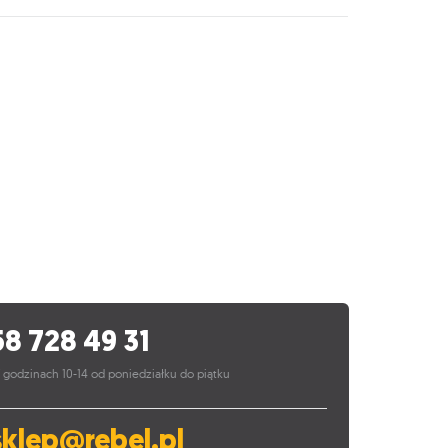
58 728 49 31
 godzinach 10-14 od poniedziałku do piątku
sklep@rebel.pl