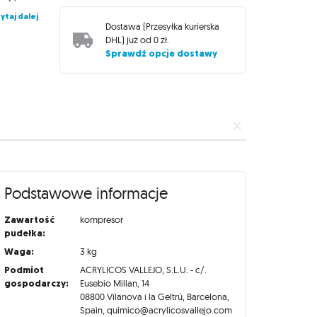
ytaj dalej
Dostawa (
Przesyłka kurierska
DHL
) już od
0 zł
.
Sprawdź opcje dostawy
Podstawowe informacje
Zawartość
kompresor
pudełka:
Waga:
3 kg
Podmiot
ACRYLICOS VALLEJO, S.L.U. - c/.
gospodarczy:
Eusebio Millan, 14
08800 Vilanova i la Geltrú, Barcelona,
Spain, quimico@acrylicosvallejo.com