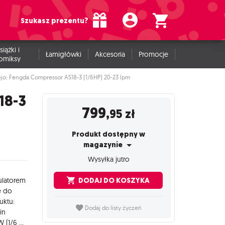
Szukasz prezentu?
siążki i
Łamigłówki
Akcesoria
Promocje
omiksy
ejo: Fengda Compressor AS18-3 (1/6HP) 20-23 lpm
18-3
799
,95
zł
Produkt dostępny w
magazynie
Wysyłka jutro
DODAJ DO KOSZYKA
ulatorem
ę do
uktu:
Dodaj do listy życzeń
in
Napięcie zasilania: 220-240 V 50 Hz / 110-120V 60 Hz Moc: 0,123 kW (1/6 HP) Prędkość: 1450/1700 obr Poziom hałasu: 47 dB / 1 m