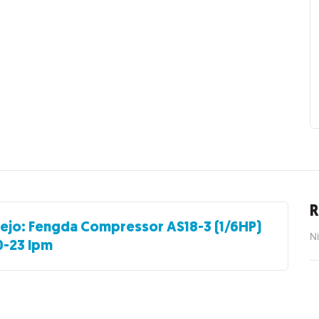
R
lejo: Fengda Compressor AS18-3 (1/6HP)
Ni
0-23 lpm