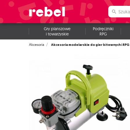
Gry planszowe
Podręczniki
i towarzyskie
RPG
Akcesoria modelarskie do gier bitewnych i RPG
Akcesoria