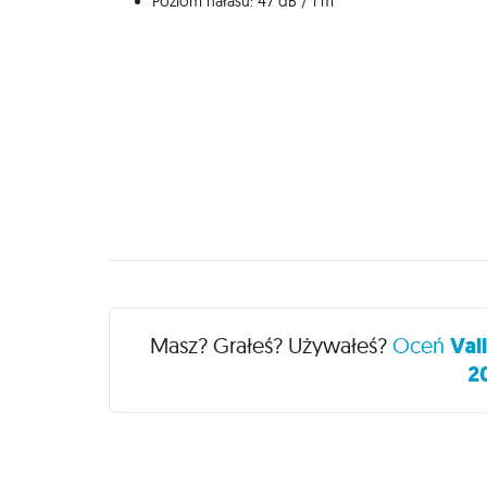
Poziom hałasu: 47 dB / 1 m
Recenzje
Masz? Grałeś? Używałeś?
Oceń
Val
2