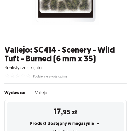
Vallejo: SC414 - Scenery - Wild
Tuft - Burned (6 mm x 35)
Realistyczne kępki
☆
☆
☆
☆
☆
Podziel się swoją opinią
Wydawca:
Vallejo
17
,95
zł
Produkt dostępny w magazynie