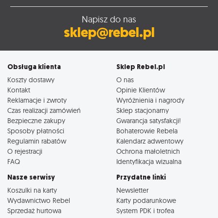
Napisz do nas
sklep@rebel.pl
Obsługa klienta
Sklep Rebel.pl
Koszty dostawy
O nas
Kontakt
Opinie Klientów
Reklamacje i zwroty
Wyróżnienia i nagrody
Czas realizacji zamówień
Sklep stacjonarny
Bezpieczne zakupy
Gwarancja satysfakcji!
Sposoby płatności
Bohaterowie Rebela
Regulamin rabatów
Kalendarz adwentowy
O rejestracji
Ochrona małoletnich
FAQ
Identyfikacja wizualna
Nasze serwisy
Przydatne linki
Koszulki na karty
Newsletter
Wydawnictwo Rebel
Karty podarunkowe
Sprzedaż hurtowa
System PDK i trofea