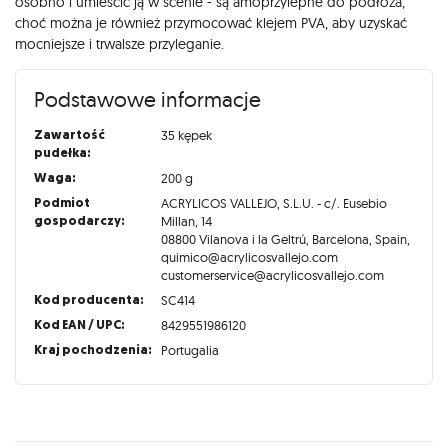
osobno i umieścić ją w scenie - są amoprzylepne do podłoża,
choć można je również przymocować klejem PVA, aby uzyskać
mocniejsze i trwalsze przyleganie.
Podstawowe informacje
Zawartość
35 kępek
pudełka:
Waga:
200 g
Podmiot
ACRYLICOS VALLEJO, S.L.U. - c/. Eusebio
gospodarczy:
Millan, 14
08800 Vilanova i la Geltrú, Barcelona, Spain,
quimico@acrylicosvallejo.com
customerservice@acrylicosvallejo.com
Kod producenta:
SC414
Kod EAN / UPC:
8429551986120
Kraj pochodzenia:
Portugalia