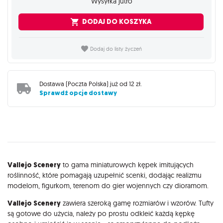
Wysyłka jutro
DODAJ DO KOSZYKA
Dodaj do listy życzeń
Dostawa (
Poczta Polska
) już od
12 zł
.
Sprawdź opcje dostawy
Opis
Vallejo Scenery
to gama miniaturowych kępek imitujących
roślinność, które pomagają uzupełnić scenki, dodając realizmu
modelom, figurkom, terenom do gier wojennych czy dioramom.
Vallejo Scenery
zawiera szeroką gamę rozmiarów i wzorów. Tufty
są gotowe do użycia, należy po prostu odkleić każdą kępkę