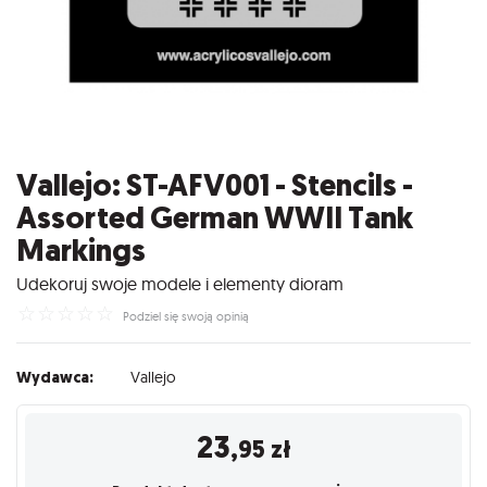
Vallejo: ST-AFV001 - Stencils -
Assorted German WWII Tank
Markings
Udekoruj swoje modele i elementy dioram
☆
☆
☆
☆
☆
Podziel się swoją opinią
Wydawca:
Vallejo
23
,95
zł