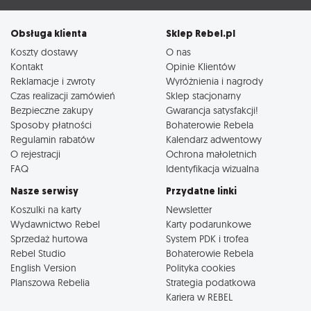
Obsługa klienta
Sklep Rebel.pl
Koszty dostawy
O nas
Kontakt
Opinie Klientów
Reklamacje i zwroty
Wyróżnienia i nagrody
Czas realizacji zamówień
Sklep stacjonarny
Bezpieczne zakupy
Gwarancja satysfakcji!
Sposoby płatności
Bohaterowie Rebela
Regulamin rabatów
Kalendarz adwentowy
O rejestracji
Ochrona małoletnich
FAQ
Identyfikacja wizualna
Nasze serwisy
Przydatne linki
Koszulki na karty
Newsletter
Wydawnictwo Rebel
Karty podarunkowe
Sprzedaż hurtowa
System PDK i trofea
Rebel Studio
Bohaterowie Rebela
English Version
Polityka cookies
Planszowa Rebelia
Strategia podatkowa
Kariera w REBEL