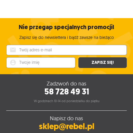
Nie przegap specjalnych promocji!
Zapisz się do newslettera i bądź zawsze na bieżąco
Twój adres e-mail
Twoje imię
ZAPISZ SIĘ!
Zadzwoń do nas
58 728 49 31
W godzinach 10-14 od poniedziałku do piątku
Napisz do nas
sklep@rebel.pl