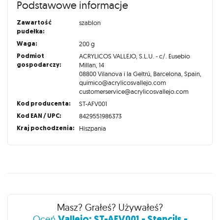
Podstawowe informacje
Zawartość
szablon
pudełka:
Waga:
200 g
Podmiot
ACRYLICOS VALLEJO, S.L.U. - c/. Eusebio
gospodarczy:
Millan, 14
08800 Vilanova i la Geltrú, Barcelona, Spain,
quimico@acrylicosvallejo.com
customerservice@acrylicosvallejo.com
Kod producenta:
ST-AFV001
Kod EAN / UPC:
8429551986373
Kraj pochodzenia:
Hiszpania
Recenzje
Masz? Grałeś? Używałeś?
Vallejo: ST-AFV001 - Stencils -
Oceń