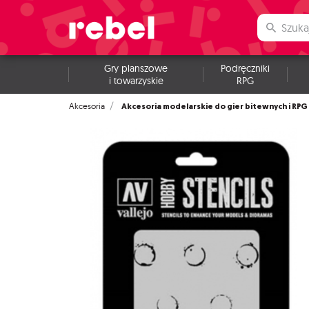
Gry planszowe
Podręczniki
i towarzyskie
RPG
Akcesoria modelarskie do gier bitewnych i RPG
Akcesoria