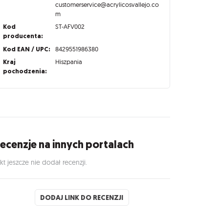
customerservice@acrylicosvallejo.co
m
Kod
ST-AFV002
producenta:
Kod EAN / UPC:
8429551986380
Kraj
Hiszpania
pochodzenia:
ecenzje na innych portalach
kt jeszcze nie dodał recenzji.
DODAJ LINK DO RECENZJI