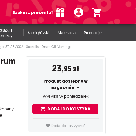
Szukasz prezentu?
siążki i
Łamigłówki
Akcesoria
Promocje
omiksy
ejo: ST-AFV002 - Stencils - Drum Oil Markings
 Drum
23
,95
zł
Produkt dostępny w
magazynie
Wysyłka w poniedziałek
DODAJ DO KOSZYKA
konany
ie
Dodaj do listy życzeń