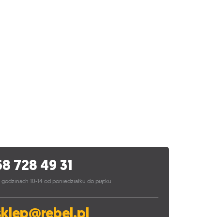
58 728 49 31
 godzinach 10-14 od poniedziałku do piątku
sklep@rebel.pl