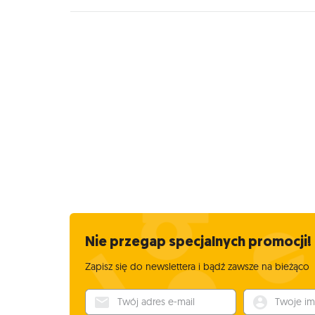
Nie przegap specjalnych promocji!
Zapisz się do newslettera i bądź zawsze na bieżąco
Twój adres e-mail
Twoje imię