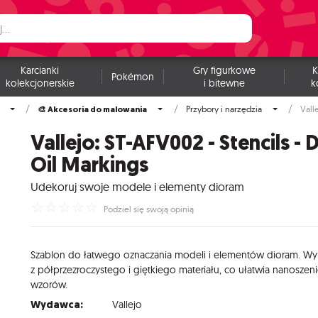
Karcianki
Gry figurkowe
K
Pokémon
kolekcjonerskie
i bitewne
k
🎨 Akcesoria do malowania
Przybory i narzędzia
Vall
Vallejo: ST-AFV002 - Stencils -
Oil Markings
Udekoruj swoje modele i elementy dioram
☆
☆
☆
☆
☆
Podziel się swoją opinią
Szablon
do
łatwego
oznaczania
modeli
i
elementów
dioram.
Wy
z
półprzezroczystego
i
giętkiego
materiału,
co
ułatwia
nanoszen
wzorów.
Wydawca:
Vallejo