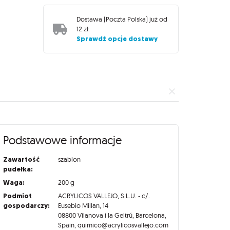
Dostawa (
Poczta Polska
) już od
12 zł
.
Sprawdź opcje dostawy
Podstawowe informacje
Zawartość
szablon
pudełka:
Waga:
200 g
Podmiot
ACRYLICOS VALLEJO, S.L.U. - c/.
gospodarczy:
Eusebio Millan, 14
08800 Vilanova i la Geltrú, Barcelona,
Spain, quimico@acrylicosvallejo.com