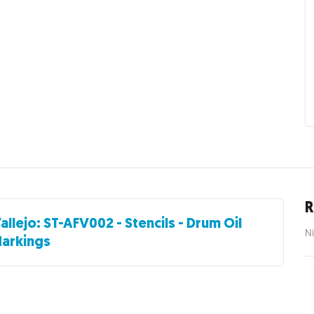
R
allejo: ST-AFV002 - Stencils - Drum Oil
Ni
arkings