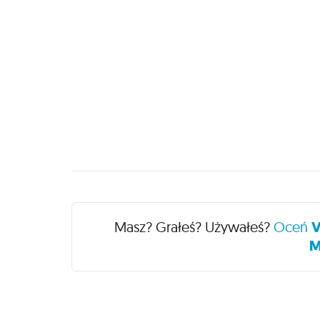
Recenzje
Masz? Grałeś? Używałeś?
Oceń
V
M