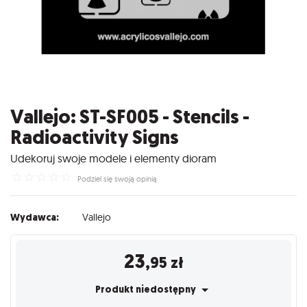
Vallejo: ST-SF005 - Stencils -
Radioactivity Signs
Udekoruj swoje modele i elementy dioram
☆
☆
☆
☆
☆
Podziel się swoją opinią
Wydawca:
Vallejo
23
,95
zł
Produkt niedostępny