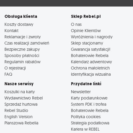
Obsługa klienta
Sklep Rebel.pl
Koszty dostawy
O nas
Kontakt
Opinie Klientów
Reklamacje i zwroty
Wyróżnienia i nagrody
Czas realizacji zamówień
Sklep stacjonarny
Bezpieczne zakupy
Gwarancja satysfakcji!
Sposoby płatności
Bohaterowie Rebela
Regulamin rabatów
Kalendarz adwentowy
O rejestracji
Ochrona małoletnich
FAQ
Identyfikacja wizualna
Nasze serwisy
Przydatne linki
Koszulki na karty
Newsletter
Wydawnictwo Rebel
Karty podarunkowe
Sprzedaż hurtowa
System PDK i trofea
Rebel Studio
Bohaterowie Rebela
English Version
Polityka cookies
Planszowa Rebelia
Strategia podatkowa
Kariera w REBEL