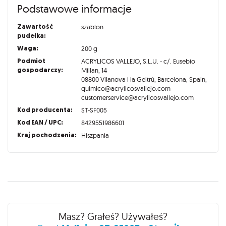
Podstawowe informacje
Zawartość
szablon
pudełka:
Waga:
200 g
Podmiot
ACRYLICOS VALLEJO, S.L.U. - c/. Eusebio
gospodarczy:
Millan, 14
08800 Vilanova i la Geltrú, Barcelona, Spain,
quimico@acrylicosvallejo.com
customerservice@acrylicosvallejo.com
Kod producenta:
ST-SF005
Kod EAN / UPC:
8429551986601
Kraj pochodzenia:
Hiszpania
Recenzje
Masz? Grałeś? Używałeś?