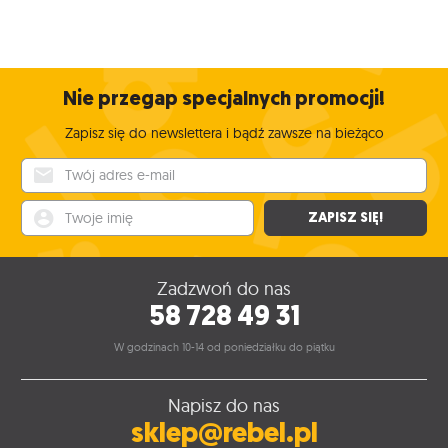
Nie przegap specjalnych promocji!
Zapisz się do newslettera i bądź zawsze na bieżąco
Twój adres e-mail
Twoje imię
ZAPISZ SIĘ!
Zadzwoń do nas
58 728 49 31
W godzinach 10-14 od poniedziałku do piątku
Napisz do nas
sklep@rebel.pl