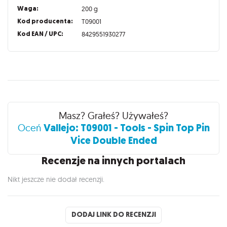
Waga:
200 g
Kod producenta:
T09001
Kod EAN / UPC:
8429551930277
Recenzje
Masz? Grałeś? Używałeś?
Vallejo: T09001 - Tools - Spin Top Pin
Oceń
Vice Double Ended
Recenzje na innych portalach
Nikt jeszcze nie dodał recenzji.
DODAJ LINK DO RECENZJI