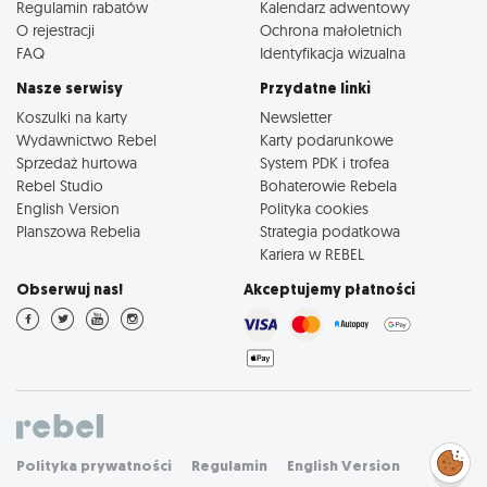
Regulamin rabatów
Kalendarz adwentowy
O rejestracji
Ochrona małoletnich
FAQ
Identyfikacja wizualna
Nasze serwisy
Przydatne linki
Koszulki na karty
Newsletter
Wydawnictwo Rebel
Karty podarunkowe
Sprzedaż hurtowa
System PDK i trofea
Rebel Studio
Bohaterowie Rebela
English Version
Polityka cookies
Planszowa Rebelia
Strategia podatkowa
Kariera w REBEL
Obserwuj nas!
Akceptujemy płatności
Zarządzaj
Polityka prywatności
Regulamin
English Version
preferencjami
cookies