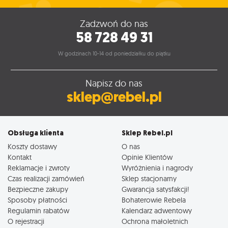
Zadzwoń do nas
58 728 49 31
W godzinach 10-14 od poniedziałku do piątku
Napisz do nas
sklep@rebel.pl
Obsługa klienta
Sklep Rebel.pl
Koszty dostawy
O nas
Kontakt
Opinie Klientów
Reklamacje i zwroty
Wyróżnienia i nagrody
Czas realizacji zamówień
Sklep stacjonarny
Bezpieczne zakupy
Gwarancja satysfakcji!
Sposoby płatności
Bohaterowie Rebela
Regulamin rabatów
Kalendarz adwentowy
O rejestracji
Ochrona małoletnich