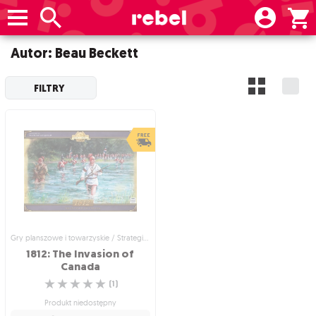
Autor: Beau Beckett
FILTRY
Gry planszowe i towarzyskie / Strategiczne gry planszowe
1812: The Invasion of
Canada
☆
☆
☆
☆
☆
(
1
)
Produkt niedostępny