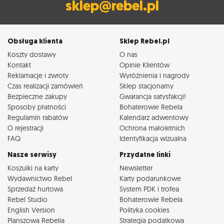
sklep@rebel.pl
Obsługa klienta
Sklep Rebel.pl
Koszty dostawy
O nas
Kontakt
Opinie Klientów
Reklamacje i zwroty
Wyróżnienia i nagrody
Czas realizacji zamówień
Sklep stacjonarny
Bezpieczne zakupy
Gwarancja satysfakcji!
Sposoby płatności
Bohaterowie Rebela
Regulamin rabatów
Kalendarz adwentowy
O rejestracji
Ochrona małoletnich
FAQ
Identyfikacja wizualna
Nasze serwisy
Przydatne linki
Koszulki na karty
Newsletter
Wydawnictwo Rebel
Karty podarunkowe
Sprzedaż hurtowa
System PDK i trofea
Rebel Studio
Bohaterowie Rebela
English Version
Polityka cookies
Planszowa Rebelia
Strategia podatkowa