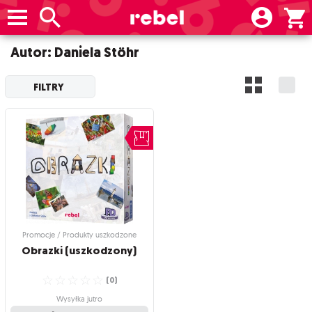
Autor: Daniela Stöhr
FILTRY
Promocje / Produkty uszkodzone
Obrazki
(uszkodzony)
☆
☆
☆
☆
☆
(
0
)
Wysyłka jutro