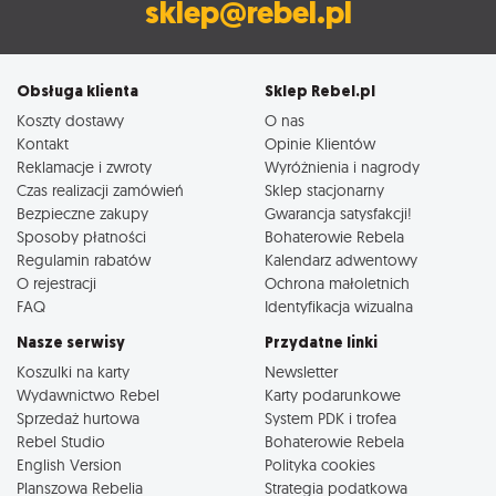
sklep@rebel.pl
Obsługa klienta
Sklep Rebel.pl
Koszty dostawy
O nas
Kontakt
Opinie Klientów
Reklamacje i zwroty
Wyróżnienia i nagrody
Czas realizacji zamówień
Sklep stacjonarny
Bezpieczne zakupy
Gwarancja satysfakcji!
Sposoby płatności
Bohaterowie Rebela
Regulamin rabatów
Kalendarz adwentowy
O rejestracji
Ochrona małoletnich
FAQ
Identyfikacja wizualna
Nasze serwisy
Przydatne linki
Koszulki na karty
Newsletter
Wydawnictwo Rebel
Karty podarunkowe
Sprzedaż hurtowa
System PDK i trofea
Rebel Studio
Bohaterowie Rebela
English Version
Polityka cookies
Planszowa Rebelia
Strategia podatkowa