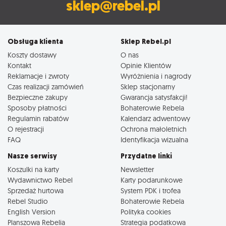
sklep@rebel.pl
Obsługa klienta
Sklep Rebel.pl
Koszty dostawy
O nas
Kontakt
Opinie Klientów
Reklamacje i zwroty
Wyróżnienia i nagrody
Czas realizacji zamówień
Sklep stacjonarny
Bezpieczne zakupy
Gwarancja satysfakcji!
Sposoby płatności
Bohaterowie Rebela
Regulamin rabatów
Kalendarz adwentowy
O rejestracji
Ochrona małoletnich
FAQ
Identyfikacja wizualna
Nasze serwisy
Przydatne linki
Koszulki na karty
Newsletter
Wydawnictwo Rebel
Karty podarunkowe
Sprzedaż hurtowa
System PDK i trofea
Rebel Studio
Bohaterowie Rebela
English Version
Polityka cookies
Planszowa Rebelia
Strategia podatkowa