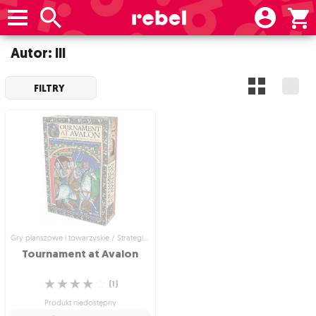
Autor: III
FILTRY
Gry planszowe i towarzyskie / Strategiczne gry planszowe
Tournament
at
Avalon
☆
☆
☆
☆
☆
(
1
)
Produkt niedostępny