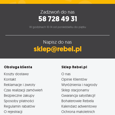
Zadzwoń do nas
58 728 49 31
W godzinach 10-14 od poniedziałku do piątku
Napisz do nas
sklep@rebel.pl
Obsługa klienta
Sklep Rebel.pl
Koszty dostawy
O nas
Kontakt
Opinie Klientów
Reklamacje i zwroty
Wyróżnienia i nagrody
Czas realizacji zamówień
Sklep stacjonarny
Bezpieczne zakupy
Gwarancja satysfakcji!
Sposoby płatności
Bohaterowie Rebela
Regulamin rabatów
Kalendarz adwentowy
O rejestracji
Ochrona małoletnich