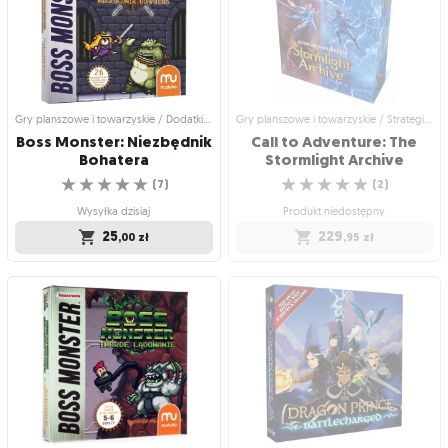
Trzeci dodatek do Boss Monster
Teraz możesz niszczyć bohaterów z
☆
☆
☆
☆
☆
jeszcze większą furią i impetem!
(
5
)
☆
☆
☆
☆
☆
(
4
)
Wysyłka dzisiaj
Wysyłka dzisiaj
25
,00
zł
89
,95
zł
Gry planszowe i towarzyskie / Dodatki do gier
Gry planszowe i towarzyskie / Strategiczne gry planszowe
Boss Monster: Niezbędnik
Call to Adventure: The
Bohatera
Stormlight Archive
☆
☆
☆
☆
☆
☆
☆
☆
☆
☆
(
7
)
(
2
)
Wysyłka dzisiaj
Produkt niedostępny
25
229
,00
zł
,95
zł
Gry planszowe i towarzyskie / Dodatki
Gry planszowe i towarzyskie /
do gier
Strategiczne gry planszowe
Boss Monster:
Call to Adventure: The
Niezbędnik Bohatera
Stormlight Archive
Dodatek do Boss Monster
Ruszaj na spotkanie z przygodą!
☆
☆
☆
☆
☆
☆
☆
☆
☆
☆
(
7
)
(
2
)
Wysyłka dzisiaj
Produkt niedostępny
25
229
,00
zł
,95
zł