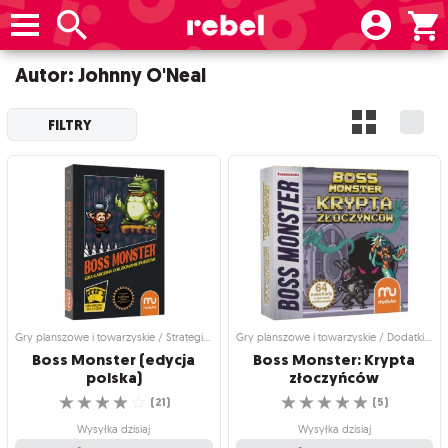
Autor: Johnny O'Neal
FILTRY
Gry planszowe i towarzyskie / Strategiczne gry planszowe
Gry planszowe i towarzyskie / Dodatki do gier
Boss Monster (edycja
Boss Monster: Krypta
polska)
złoczyńców
☆
☆
☆
☆
☆
☆
☆
☆
☆
☆
(
21
)
(
5
)
Wysyłka dzisiaj
Wysyłka dzisiaj