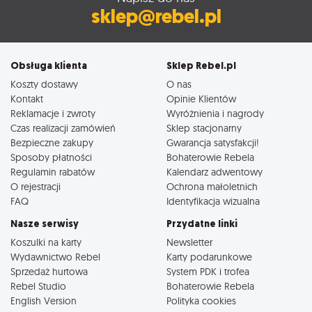
sklep@rebel.pl
Obsługa klienta
Sklep Rebel.pl
Koszty dostawy
O nas
Kontakt
Opinie Klientów
Reklamacje i zwroty
Wyróżnienia i nagrody
Czas realizacji zamówień
Sklep stacjonarny
Bezpieczne zakupy
Gwarancja satysfakcji!
Sposoby płatności
Bohaterowie Rebela
Regulamin rabatów
Kalendarz adwentowy
O rejestracji
Ochrona małoletnich
FAQ
Identyfikacja wizualna
Nasze serwisy
Przydatne linki
Koszulki na karty
Newsletter
Wydawnictwo Rebel
Karty podarunkowe
Sprzedaż hurtowa
System PDK i trofea
Rebel Studio
Bohaterowie Rebela
English Version
Polityka cookies