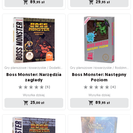
89
29
,95
zł
,95
zł
Gry planszowe i towarzyskie /
Gry planszowe i towarzyskie / Dodatki
Strategiczne gry planszowe
do gier
Boss Monster (edycja
Boss Monster: Krypta
polska)
złoczyńców
Gra zainspirowana klasycznymi grami
Wkrocz do krypty i zostań
komputerowymi...
najpotężniejszym bossem!
☆
☆
☆
☆
☆
☆
☆
☆
☆
☆
(
21
)
(
5
)
Wysyłka dzisiaj
Wysyłka dzisiaj
89
29
,95
zł
,95
zł
Gry planszowe i towarzyskie / Dodatki do gier
Gry planszowe i towarzyskie / Rodzinne gry planszowe
Boss Monster: Narzędzia
Boss Monster: Następny
zagłady
Poziom
☆
☆
☆
☆
☆
☆
☆
☆
☆
☆
(
5
)
(
4
)
Wysyłka dzisiaj
Wysyłka dzisiaj
25
89
,00
zł
,95
zł
Gry planszowe i towarzyskie / Dodatki
Gry planszowe i towarzyskie /
do gier
Rodzinne gry planszowe
Boss Monster: Narzędzia
Boss Monster: Następny
zagłady
Poziom