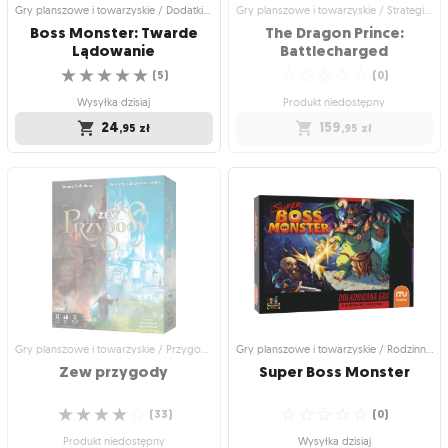
Gry planszowe i towarzyskie / Dodatki do gier
Gry planszowe i towarzyskie / Strategiczne gry planszowe
Boss Monster: Twarde
The Dragon Prince:
Lądowanie
Battlecharged
☆
☆
☆
☆
☆
☆
☆
☆
☆
☆
(
5
)
(
0
)
Wysyłka dzisiaj
Produkt niedostępny
24
159
,95
zł
,95
zł
Gry planszowe i towarzyskie / Dodatki
Gry planszowe i towarzyskie /
do gier
Strategiczne gry planszowe
Boss Monster: Twarde
The Dragon Prince:
Lądowanie
Battlecharged
Drugi dodatek do Boss Monster
Wybierz swojego bohatera i walcz o
☆
☆
☆
☆
☆
przyszłość Xadii!
(
5
)
☆
☆
☆
☆
☆
(
0
)
Wysyłka dzisiaj
Produkt niedostępny
24
,95
zł
159
,95
zł
Gry planszowe i towarzyskie / Przygodowe gry planszowe
Gry planszowe i towarzyskie / Rodzinne gry planszowe
Zew
przygody
Super
Boss
Monster
☆
☆
☆
☆
☆
☆
☆
☆
☆
☆
(
33
)
(
0
)
Produkt niedostępny
Wysyłka dzisiaj