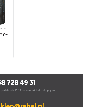
Gry planszowe i towarzyskie / Dodatki do gier
Too Many Bones: Czas tyranii
i do gier
as
 Bones w
58 728 49 31
 godzinach 10-14 od poniedziałku do piątku
sklep@rebel.pl