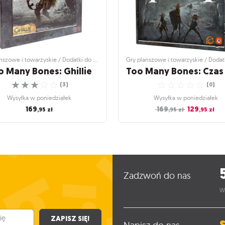
Gry planszowe i towarzyskie / Dodatki do gier
o Many Bones: Ghillie
☆
☆
☆
☆
☆
☆
☆
☆
☆
☆
(
3
)
(
0
)
Wysyłka w poniedziałek
Wysyłka w poniedziałek
169
169
129
,95
zł
,95
zł
,95
zł
szowe i towarzyskie / Dodatki do gier
Gry planszowe i towarzyskie / Dodatk
o Many Bones: Ghillie
Too Many Bones: Cz
tyranii
iadowca wkracza na pole bitwy!
☆
☆
☆
☆
☆
Zmień swoje rozgrywki w Too Many
(
3
)
prawdziwą kampanię!
Zadzwoń do nas
Wysyłka w poniedziałek
☆
☆
☆
☆
☆
(
0
)
W
169
,95
zł
Wysyłka w poniedziałek
169
129
,95
zł
,95
zł
ZAPISZ SIĘ!