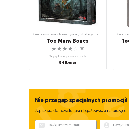
Gry planszowe i towarzyskie / Strategiczne gry planszowe
Too Many Bones
To
☆
☆
☆
☆
☆
(
8
)
Wysyłka w poniedziałek
849
,95
zł
Gry planszowe i towarzyskie / Strategiczne
Gry plan
gry planszowe
To
Too Many Bones
Zw
Innowacyjna gra strategiczna
☆
☆
☆
☆
☆
Nie przegap specjalnych promocji!
(
8
)
Wysyłka w poniedziałek
Zapisz się do newslettera i bądź zawsze na bieżąco
849
,95
zł
Twój adres e-mail
Twoje imię