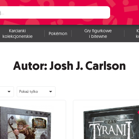
Karcianki
Gry figurkowe
K
Pokémon
kolekcjonerskie
i bitewne
k
Autor: Josh J. Carlson
Pokaż tylko