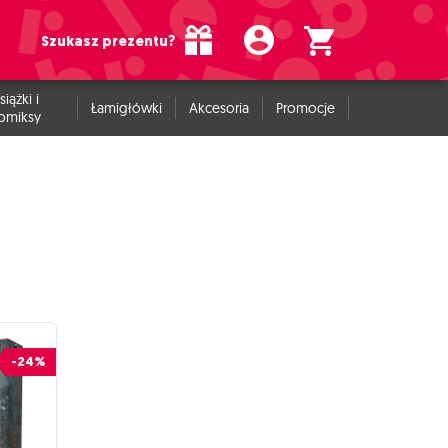
Szukasz prezentu?
siążki i
Łamigłówki
Akcesoria
Promocje
omiksy
-24%