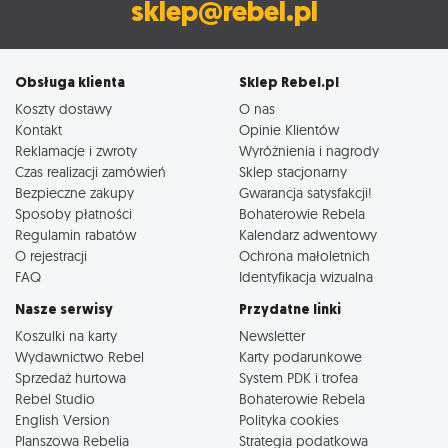
sklep@rebel.pl
Obsługa klienta
Sklep Rebel.pl
Koszty dostawy
O nas
Kontakt
Opinie Klientów
Reklamacje i zwroty
Wyróżnienia i nagrody
Czas realizacji zamówień
Sklep stacjonarny
Bezpieczne zakupy
Gwarancja satysfakcji!
Sposoby płatności
Bohaterowie Rebela
Regulamin rabatów
Kalendarz adwentowy
O rejestracji
Ochrona małoletnich
FAQ
Identyfikacja wizualna
Nasze serwisy
Przydatne linki
Koszulki na karty
Newsletter
Wydawnictwo Rebel
Karty podarunkowe
Sprzedaż hurtowa
System PDK i trofea
Rebel Studio
Bohaterowie Rebela
English Version
Polityka cookies
Planszowa Rebelia
Strategia podatkowa