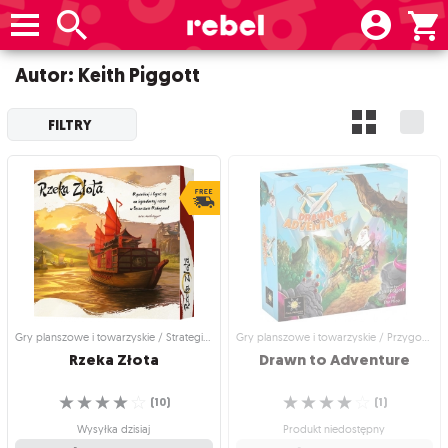
Autor: Keith Piggott
FILTRY
Gry planszowe i towarzyskie / Strategiczne gry planszowe
Gry planszowe i towarzyskie / Przygodowe gry planszowe
Rzeka
Złota
Drawn
to
Adventure
☆
☆
☆
☆
☆
☆
☆
☆
☆
☆
(
10
)
(
1
)
Wysyłka dzisiaj
Produkt niedostępny