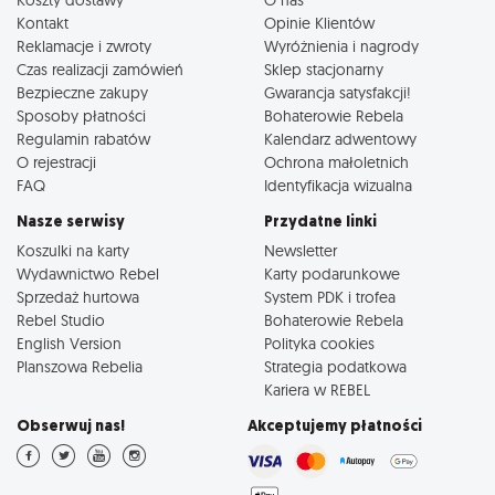
Kontakt
Opinie Klientów
Reklamacje i zwroty
Wyróżnienia i nagrody
Czas realizacji zamówień
Sklep stacjonarny
Bezpieczne zakupy
Gwarancja satysfakcji!
Sposoby płatności
Bohaterowie Rebela
Regulamin rabatów
Kalendarz adwentowy
O rejestracji
Ochrona małoletnich
FAQ
Identyfikacja wizualna
Nasze serwisy
Przydatne linki
Koszulki na karty
Newsletter
Wydawnictwo Rebel
Karty podarunkowe
Sprzedaż hurtowa
System PDK i trofea
Rebel Studio
Bohaterowie Rebela
English Version
Polityka cookies
Planszowa Rebelia
Strategia podatkowa
Kariera w REBEL
Obserwuj nas!
Akceptujemy płatności