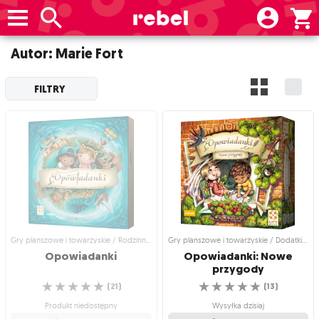
Autor: Marie Fort
FILTRY
Gry planszowe i towarzyskie / Rodzinne gry planszowe
Gry planszowe i towarzyskie / Dodatki do gier
Opowiadanki
Opowiadanki: Nowe
przygody
☆
☆
☆
☆
☆
☆
☆
☆
☆
☆
(
21
)
(
13
)
Produkt niedostępny
Wysyłka dzisiaj