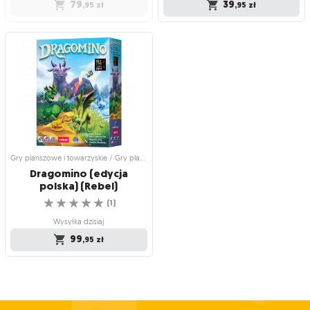
79
39
,95
zł
,95
zł
Gry planszowe i towarzyskie /
Gry planszowe i towarzyskie / Dodatki
Rodzinne gry planszowe
do gier
Opowiadanki
Opowiadanki: Nowe
przygody
Wkrocz do świata wyobraźni!
Stwórz własną bajkę na dobranoc!
☆
☆
☆
☆
☆
☆
☆
☆
☆
☆
(
21
)
(
13
)
Produkt niedostępny
Wysyłka dzisiaj
79
39
,95
zł
,95
zł
Gry planszowe i towarzyskie / Gry planszowe dla dzieci
Dragomino (edycja
polska) (Rebel)
☆
☆
☆
☆
☆
(
1
)
Wysyłka dzisiaj
99
,95
zł
Gry planszowe i towarzyskie / Gry
planszowe dla dzieci
Dragomino (edycja
polska) (Rebel)