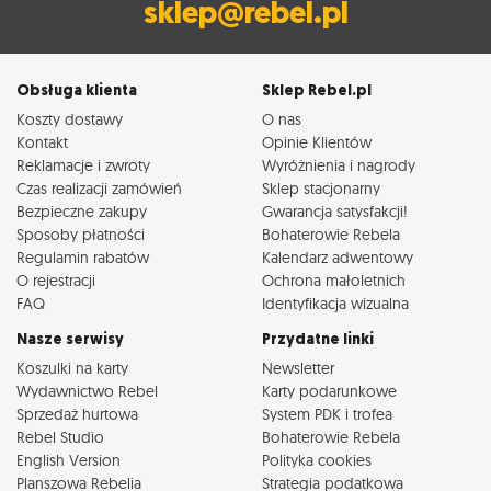
sklep@rebel.pl
Obsługa klienta
Sklep Rebel.pl
Koszty dostawy
O nas
Kontakt
Opinie Klientów
Reklamacje i zwroty
Wyróżnienia i nagrody
Czas realizacji zamówień
Sklep stacjonarny
Bezpieczne zakupy
Gwarancja satysfakcji!
Sposoby płatności
Bohaterowie Rebela
Regulamin rabatów
Kalendarz adwentowy
O rejestracji
Ochrona małoletnich
FAQ
Identyfikacja wizualna
Nasze serwisy
Przydatne linki
Koszulki na karty
Newsletter
Wydawnictwo Rebel
Karty podarunkowe
Sprzedaż hurtowa
System PDK i trofea
Rebel Studio
Bohaterowie Rebela
English Version
Polityka cookies
Planszowa Rebelia
Strategia podatkowa