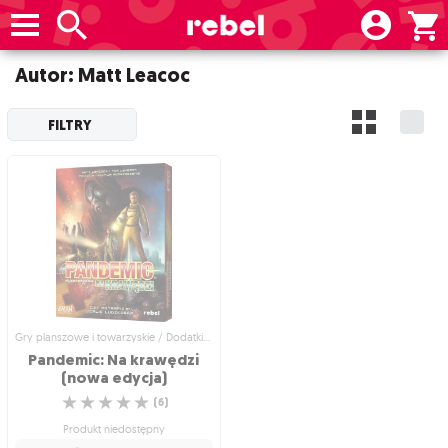
Autor: Matt Leacoc
FILTRY
Gry planszowe i towarzyskie / Dodatki do gier
Pandemic: Na krawędzi
(nowa edycja)
☆
☆
☆
☆
☆
(
6
)
Produkt niedostępny