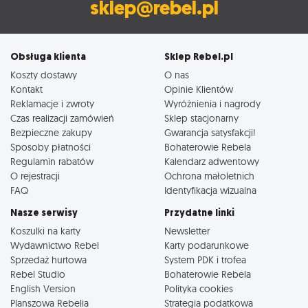
sklep@rebel.pl
Obsługa klienta
Sklep Rebel.pl
Koszty dostawy
O nas
Kontakt
Opinie Klientów
Reklamacje i zwroty
Wyróżnienia i nagrody
Czas realizacji zamówień
Sklep stacjonarny
Bezpieczne zakupy
Gwarancja satysfakcji!
Sposoby płatności
Bohaterowie Rebela
Regulamin rabatów
Kalendarz adwentowy
O rejestracji
Ochrona małoletnich
FAQ
Identyfikacja wizualna
Nasze serwisy
Przydatne linki
Koszulki na karty
Newsletter
Wydawnictwo Rebel
Karty podarunkowe
Sprzedaż hurtowa
System PDK i trofea
Rebel Studio
Bohaterowie Rebela
English Version
Polityka cookies
Planszowa Rebelia
Strategia podatkowa