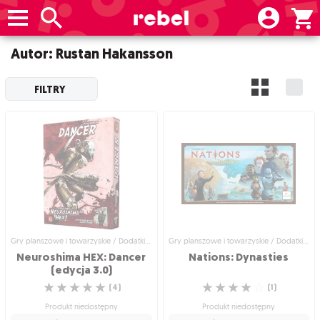
Autor: Rustan Hakansson
FILTRY
Gry planszowe i towarzyskie / Dodatki do gier
Gry planszowe i towarzyskie / Dodatki do gier
Neuroshima HEX: Dancer
Nations:
Dynasties
(edycja 3.0)
☆
☆
☆
☆
☆
☆
☆
☆
☆
☆
(
4
)
(
1
)
Produkt niedostępny
Produkt niedostępny