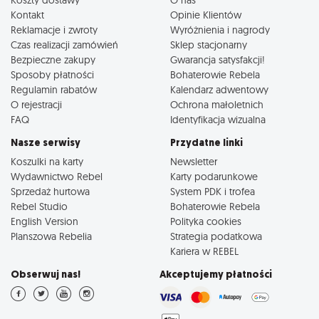
Kontakt
Opinie Klientów
Reklamacje i zwroty
Wyróżnienia i nagrody
Czas realizacji zamówień
Sklep stacjonarny
Bezpieczne zakupy
Gwarancja satysfakcji!
Sposoby płatności
Bohaterowie Rebela
Regulamin rabatów
Kalendarz adwentowy
O rejestracji
Ochrona małoletnich
FAQ
Identyfikacja wizualna
Nasze serwisy
Przydatne linki
Koszulki na karty
Newsletter
Wydawnictwo Rebel
Karty podarunkowe
Sprzedaż hurtowa
System PDK i trofea
Rebel Studio
Bohaterowie Rebela
English Version
Polityka cookies
Planszowa Rebelia
Strategia podatkowa
Kariera w REBEL
Obserwuj nas!
Akceptujemy płatności