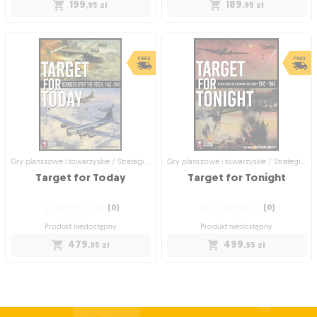
199
189
,95
zł
,95
zł
Gry planszowe i towarzyskie / Dodatki
Gry planszowe i towarzyskie /
do gier
Strategiczne gry planszowe
Hell Over Korea
B-29 Superfortress
☆
☆
☆
☆
☆
(
0
)
Bombers Over Japan 1944-1945
☆
☆
☆
☆
☆
(
1
)
Produkt niedostępny
Produkt niedostępny
199
,95
zł
189
,95
zł
Gry planszowe i towarzyskie / Strategiczne gry planszowe
Gry planszowe i towarzyskie / Strategiczne gry planszowe
Target
for
Today
Target
for
Tonight
☆
☆
☆
☆
☆
☆
☆
☆
☆
☆
(
0
)
(
0
)
Produkt niedostępny
Produkt niedostępny
479
499
,95
zł
,95
zł
Gry planszowe i towarzyskie /
Gry planszowe i towarzyskie /
Strategiczne gry planszowe
Strategiczne gry planszowe
Target for Today
Target for Tonight