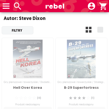
Autor: Steve Dixon
FILTRY
Gry planszowe i towarzyskie / Dodatki do gier
Gry planszowe i towarzyskie / Strategiczne gry planszowe
Hell
Over
Korea
B-29
Superfortress
☆
☆
☆
☆
☆
☆
☆
☆
☆
☆
(
0
)
(
1
)
Produkt niedostępny
Produkt niedostępny