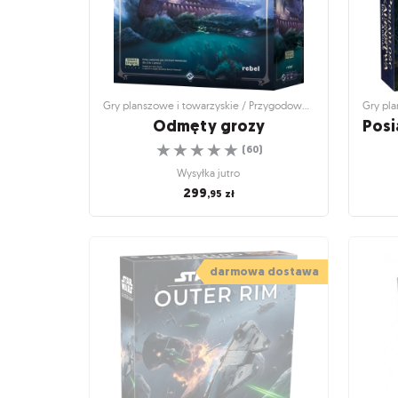
Gry planszowe i towarzyskie / Przygodowe gry planszowe
Odmęty grozy
☆
☆
☆
☆
☆
(
60
)
Wysyłka jutro
299
,95
zł
Gry planszowe i towarzyskie / Przygodowe
Gry plan
gry planszowe
Po
Odmęty grozy
darmowa dostawa
Groza na pełnym morzu
M
☆
☆
☆
☆
☆
(
60
)
Wysyłka jutro
299
,95
zł