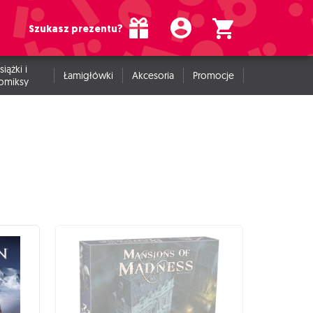
Szukasz prezentu?
siążki i
Łamigłówki
Akcesoria
Promocje
omiksy