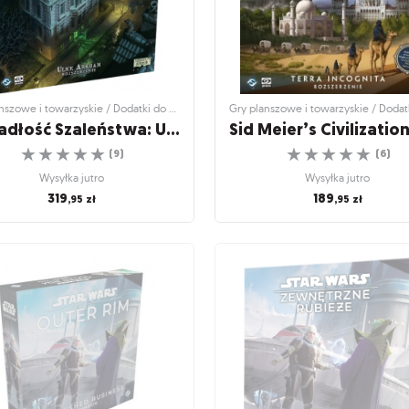
Gry planszowe i towarzyskie / Dodatki do gier
Posiadłość Szaleństwa: Ulice Arkham
☆
☆
☆
☆
☆
☆
☆
☆
☆
☆
(
9
)
(
6
)
Wysyłka jutro
Wysyłka jutro
319
189
,95
zł
,95
zł
szowe i towarzyskie / Dodatki do gier
Gry planszowe i towarzyskie / Dodatk
siadłość Szaleństwa:
Sid Meier’s Civilizati
Ulice Arkham
Nowy początek - Te
Incognita
iasto w niebezpieczeństwie...
☆
☆
☆
☆
☆
10 nowych cywilizacji!
(
9
)
☆
☆
☆
☆
☆
(
6
)
Wysyłka jutro
Wysyłka jutro
319
,95
zł
189
,95
zł