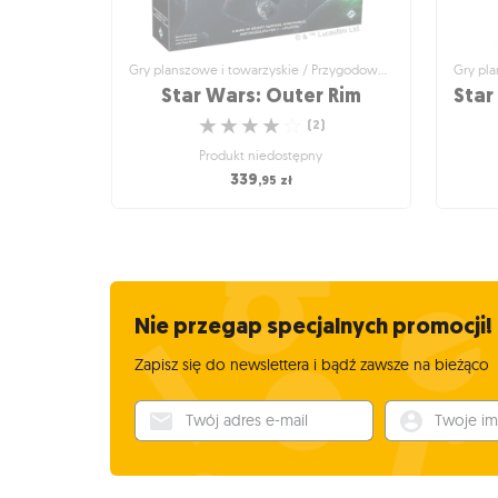
Gry planszowe i towarzyskie / Przygodowe gry planszowe
Star Wars: Outer Rim
☆
☆
☆
☆
☆
(
2
)
Produkt niedostępny
339
,95
zł
Gry planszowe i towarzyskie / Przygodowe
Gry plan
gry planszowe
S
Star Wars: Outer Rim
U
Wykonuj zlecenia dla Huttów, kradnij i
przemycaj towary pod nosem Imperium i
Nie przegap specjalnych promocji!
przygotuj się na podbój galaktyki!
☆
☆
☆
☆
☆
(
2
)
Zapisz się do newslettera i bądź zawsze na bieżąco
Produkt niedostępny
Twój adres e-mail
Twoje imię
339
,95
zł