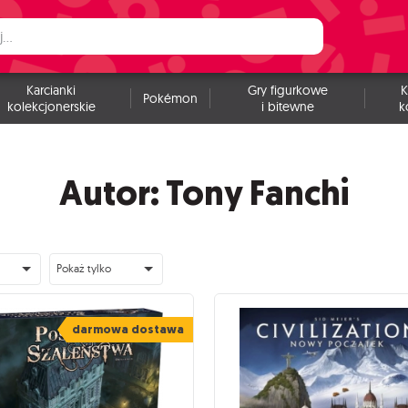
Karcianki
Gry figurkowe
K
Pokémon
kolekcjonerskie
i bitewne
k
Autor: Tony Fanchi
Pokaż tylko
darmowa dostawa