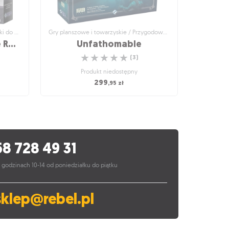
Gry planszowe i towarzyskie / Dodatki do gier
Gry planszowe i towarzyskie / Przygodowe gry planszowe
Star Wars: Zewnętrzne Rubieże - Niedokończone sprawy
Unfathomable
☆
☆
☆
☆
☆
(
3
)
Produkt niedostępny
299
,95
zł
i do gier
Gry planszowe i towarzyskie / Przygodowe
gry planszowe
zne
Unfathomable
zone
Groza na pełnym morzu
58 728 49 31
☆
☆
☆
☆
☆
(
3
)
oty!
Produkt niedostępny
 godzinach 10-14 od poniedziałku do piątku
299
,95
zł
sklep@rebel.pl