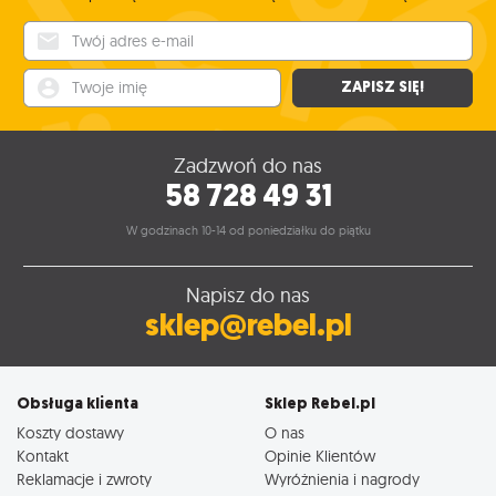
Twój adres e-mail
Twoje imię
ZAPISZ SIĘ!
Zadzwoń do nas
58 728 49 31
W godzinach 10-14 od poniedziałku do piątku
Napisz do nas
sklep@rebel.pl
Obsługa klienta
Sklep Rebel.pl
Koszty dostawy
O nas
Kontakt
Opinie Klientów
Reklamacje i zwroty
Wyróżnienia i nagrody