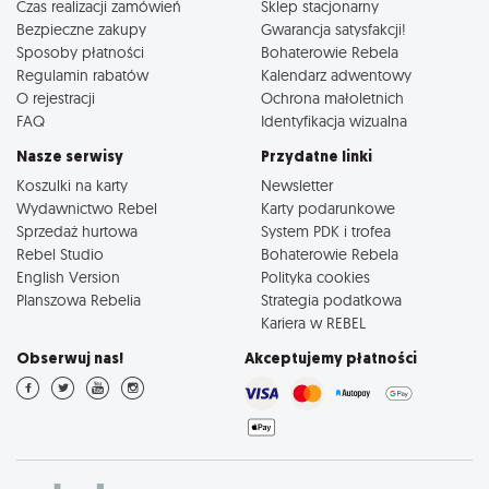
Czas realizacji zamówień
Sklep stacjonarny
Bezpieczne zakupy
Gwarancja satysfakcji!
Sposoby płatności
Bohaterowie Rebela
Regulamin rabatów
Kalendarz adwentowy
O rejestracji
Ochrona małoletnich
FAQ
Identyfikacja wizualna
Nasze serwisy
Przydatne linki
Koszulki na karty
Newsletter
Wydawnictwo Rebel
Karty podarunkowe
Sprzedaż hurtowa
System PDK i trofea
Rebel Studio
Bohaterowie Rebela
English Version
Polityka cookies
Planszowa Rebelia
Strategia podatkowa
Kariera w REBEL
Obserwuj nas!
Akceptujemy płatności