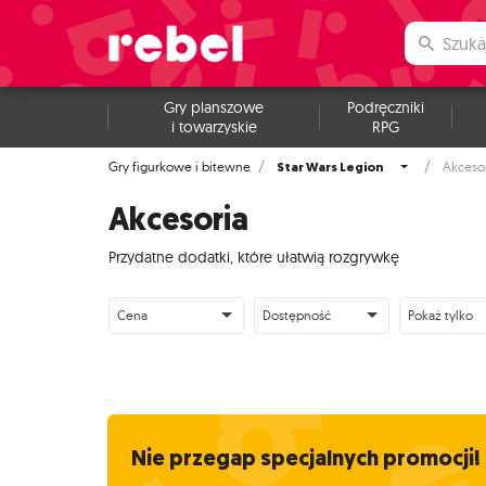
Gry planszowe
Podręczniki
i towarzyskie
RPG
Star Wars Legion
Gry figurkowe i bitewne
Akceso
Akcesoria
Przydatne dodatki, które ułatwią rozgrywkę
Cena
Dostępność
Pokaż tylko
Nie przegap specjalnych promocji!