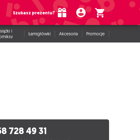
Szukasz prezentu?
siążki i
Łamigłówki
Akcesoria
Promocje
omiksy
58 728 49 31