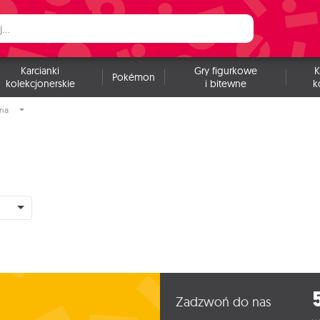
Karcianki
Gry figurkowe
K
Pokémon
kolekcjonerskie
i bitewne
k
ria
Zadzwoń do nas