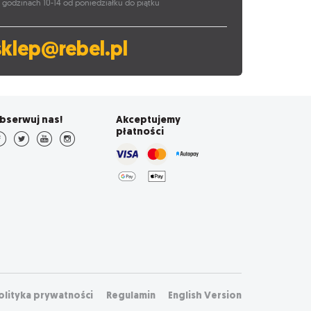
 godzinach 10-14 od poniedziałku do piątku
sklep@rebel.pl
bserwuj nas!
Akceptujemy
płatności
olityka prywatności
Regulamin
English Version