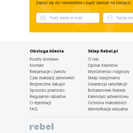
Zapisz się do newslettera i bądź zawsze na bieżąco
Twój adres e-mail
Twoje imię
Obsługa klienta
Sklep Rebel.pl
Koszty dostawy
O nas
Kontakt
Opinie Klientów
Reklamacje i zwroty
Wyróżnienia i nagrody
Czas realizacji zamówień
Sklep stacjonarny
Bezpieczne zakupy
Gwarancja satysfakcji!
Sposoby płatności
Bohaterowie Rebela
Regulamin rabatów
Kalendarz adwentowy
O rejestracji
Ochrona małoletnich
FAQ
Identyfikacja wizualna