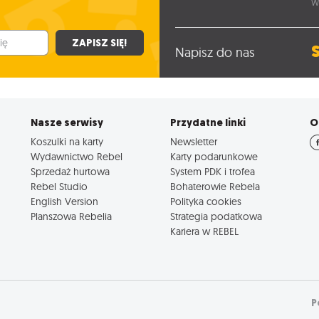
W
ZAPISZ SIĘ!
Napisz do nas
Nasze serwisy
Przydatne linki
O
Koszulki na karty
Newsletter
Wydawnictwo Rebel
Karty podarunkowe
Sprzedaż hurtowa
System PDK i trofea
Rebel Studio
Bohaterowie Rebela
English Version
Polityka cookies
Planszowa Rebelia
Strategia podatkowa
Kariera w REBEL
P