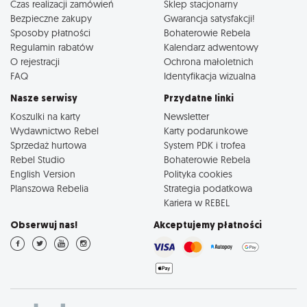
Czas realizacji zamówień
Sklep stacjonarny
Bezpieczne zakupy
Gwarancja satysfakcji!
Sposoby płatności
Bohaterowie Rebela
Regulamin rabatów
Kalendarz adwentowy
O rejestracji
Ochrona małoletnich
FAQ
Identyfikacja wizualna
Nasze serwisy
Przydatne linki
Koszulki na karty
Newsletter
Wydawnictwo Rebel
Karty podarunkowe
Sprzedaż hurtowa
System PDK i trofea
Rebel Studio
Bohaterowie Rebela
English Version
Polityka cookies
Planszowa Rebelia
Strategia podatkowa
Kariera w REBEL
Obserwuj nas!
Akceptujemy płatności