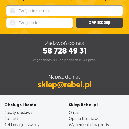
Twój adres e-mail
Twoje imię
ZAPISZ SIĘ!
Zadzwoń do nas
58 728 49 31
W godzinach 10-14 od poniedziałku do piątku
Napisz do nas
sklep@rebel.pl
Obsługa klienta
Sklep Rebel.pl
Koszty dostawy
O nas
Kontakt
Opinie Klientów
Reklamacje i zwroty
Wyróżnienia i nagrody