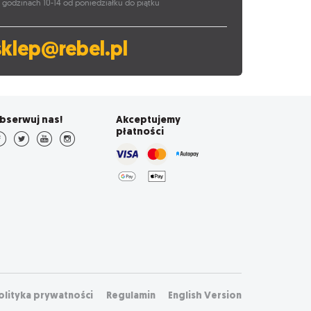
 godzinach 10-14 od poniedziałku do piątku
sklep@rebel.pl
bserwuj nas!
Akceptujemy
płatności
olityka prywatności
Regulamin
English Version