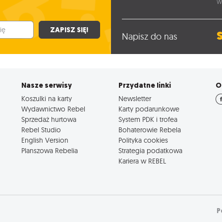
W
ZAPISZ SIĘ!
Napisz do nas
Nasze serwisy
Przydatne linki
O
Koszulki na karty
Newsletter
Wydawnictwo Rebel
Karty podarunkowe
Sprzedaż hurtowa
System PDK i trofea
Rebel Studio
Bohaterowie Rebela
English Version
Polityka cookies
Planszowa Rebelia
Strategia podatkowa
Kariera w REBEL
P