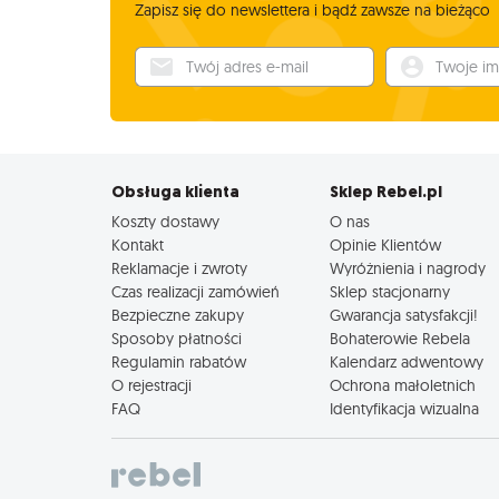
Zapisz się do newslettera i bądź zawsze na bieżąco
Twój adres e-mail
Twoje imię
Obsługa klienta
Sklep Rebel.pl
Koszty dostawy
O nas
Kontakt
Opinie Klientów
Reklamacje i zwroty
Wyróżnienia i nagrody
Czas realizacji zamówień
Sklep stacjonarny
Bezpieczne zakupy
Gwarancja satysfakcji!
Sposoby płatności
Bohaterowie Rebela
Regulamin rabatów
Kalendarz adwentowy
O rejestracji
Ochrona małoletnich
FAQ
Identyfikacja wizualna