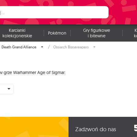
Karcianki
Gry figurkowe
K
Pokémon
kolekcjonerskie
i bitewne
k
Death Grand Alliance
Ossiarch Bonereapers
 w grze Warhammer Age of Sigmar.
Zadzwoń do nas