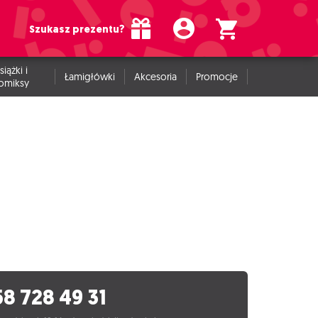
Szukasz prezentu?
siążki i
Łamigłówki
Akcesoria
Promocje
omiksy
58 728 49 31