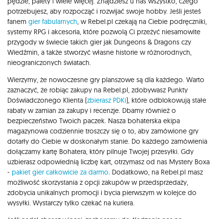
pędzle, palety i wiele więcej. Znajdziesz u nas wszystko, czego
potrzebujesz, aby rozpocząć i rozwijać swoje hobby. Jeśli jesteś
fanem
gier fabularnych
, w Rebel.pl czekają na Ciebie podręczniki,
systemy RPG i akcesoria, które pozwolą Ci przeżyć niesamowite
przygody w świecie takich gier jak Dungeons & Dragons czy
Wiedźmin, a także stworzyć własne historie w różnorodnych,
nieograniczonych światach.
Wierzymy, że nowoczesne gry planszowe są dla każdego. Warto
zaznaczyć, że robiąc zakupy na Rebel.pl, zdobywasz Punkty
Doświadczonego Klienta (
zbierasz PDKi
), które odblokowują stałe
rabaty w zamian za zakupy i recenzje. Dbamy również o
bezpieczeństwo Twoich paczek. Nasza bohaterska ekipa
magazynowa codziennie troszczy się o to, aby zamówione gry
dotarły do Ciebie w doskonałym stanie. Do każdego zamówienia
dołączamy kartę Bohatera, który pilnuje Twojej przesyłki. Gdy
uzbierasz odpowiednią liczbę kart, otrzymasz od nas Mystery Boxa
-
pakiet gier całkowicie za darmo
. Dodatkowo, na Rebel.pl masz
możliwość skorzystania z opcji zakupów w przedsprzedaży,
zdobycia unikalnych promocji i bycia pierwszym w kolejce do
wysyłki. Wystarczy tylko czekać na kuriera.