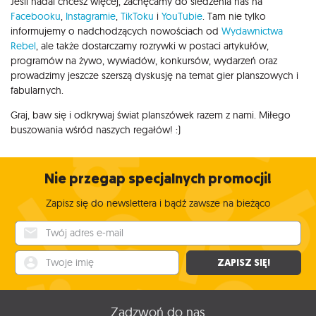
Jeśli nadal chcesz więcej, zachęcamy do śledzenia nas na
Facebooku
,
Instagramie
,
TikToku
i
YouTubie
. Tam nie tylko
informujemy o nadchodzących nowościach od
Wydawnictwa
Rebel
, ale także dostarczamy rozrywki w postaci artykułów,
programów na żywo, wywiadów, konkursów, wydarzeń oraz
prowadzimy jeszcze szerszą dyskusję na temat gier planszowych i
fabularnych.
Graj, baw się i odkrywaj świat planszówek razem z nami. Miłego
buszowania wśród naszych regałów! :)
Nie przegap specjalnych promocji!
Zapisz się do newslettera i bądź zawsze na bieżąco
Twój adres e-mail
Twoje imię
ZAPISZ SIĘ!
Zadzwoń do nas