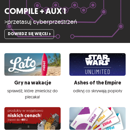
COMPILE + AUX 1
>przetasuj cyberprzestrzeń
DOWIEDZ SIĘ WIĘCEJ
Gry na wakacje
Ashes of the Empire
sprawdź, które zmieścisz do
odkryj co skrywają popioły
plecaka!