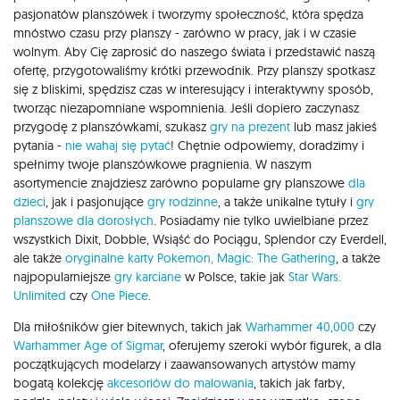
pasjonatów planszówek i tworzymy społeczność, która spędza
mnóstwo czasu przy planszy - zarówno w pracy, jak i w czasie
wolnym. Aby Cię zaprosić do naszego świata i przedstawić naszą
ofertę, przygotowaliśmy krótki przewodnik. Przy planszy spotkasz
się z bliskimi, spędzisz czas w interesujący i interaktywny sposób,
tworząc niezapomniane wspomnienia. Jeśli dopiero zaczynasz
przygodę z planszówkami, szukasz
gry na prezent
lub masz jakieś
pytania -
nie wahaj się pytać
! Chętnie odpowiemy, doradzimy i
spełnimy twoje planszówkowe pragnienia. W naszym
asortymencie znajdziesz zarówno popularne gry planszowe
dla
dzieci
, jak i pasjonujące
gry rodzinne
, a także unikalne tytuły i
gry
planszowe dla dorosłych
. Posiadamy nie tylko uwielbiane przez
wszystkich Dixit, Dobble, Wsiąść do Pociągu, Splendor czy Everdell,
ale także
oryginalne karty Pokemon,
Magic: The Gathering
, a także
najpopularniejsze
gry karciane
w Polsce, takie jak
Star Wars:
Unlimited
czy
One Piece
.
Dla miłośników gier bitewnych, takich jak
Warhammer 40,000
czy
Warhammer Age of Sigmar
, oferujemy szeroki wybór figurek, a dla
początkujących modelarzy i zaawansowanych artystów mamy
bogatą kolekcję
akcesoriów do malowania
, takich jak farby,