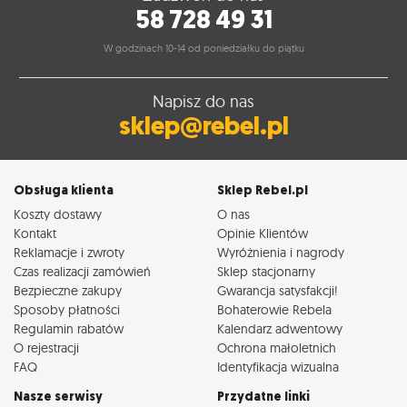
58 728 49 31
W godzinach 10-14 od poniedziałku do piątku
Napisz do nas
sklep@rebel.pl
Obsługa klienta
Sklep Rebel.pl
Koszty dostawy
O nas
Kontakt
Opinie Klientów
Reklamacje i zwroty
Wyróżnienia i nagrody
Czas realizacji zamówień
Sklep stacjonarny
Bezpieczne zakupy
Gwarancja satysfakcji!
Sposoby płatności
Bohaterowie Rebela
Regulamin rabatów
Kalendarz adwentowy
O rejestracji
Ochrona małoletnich
FAQ
Identyfikacja wizualna
Nasze serwisy
Przydatne linki