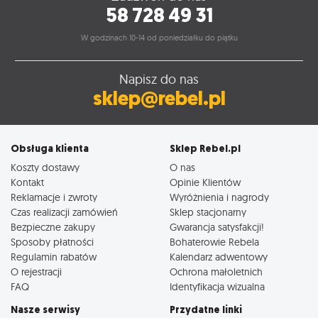
58 728 49 31
W godzinach 10-14 od poniedziałku do piątku
Napisz do nas
sklep@rebel.pl
Obsługa klienta
Sklep Rebel.pl
Koszty dostawy
O nas
Kontakt
Opinie Klientów
Reklamacje i zwroty
Wyróżnienia i nagrody
Czas realizacji zamówień
Sklep stacjonarny
Bezpieczne zakupy
Gwarancja satysfakcji!
Sposoby płatności
Bohaterowie Rebela
Regulamin rabatów
Kalendarz adwentowy
O rejestracji
Ochrona małoletnich
FAQ
Identyfikacja wizualna
Nasze serwisy
Przydatne linki