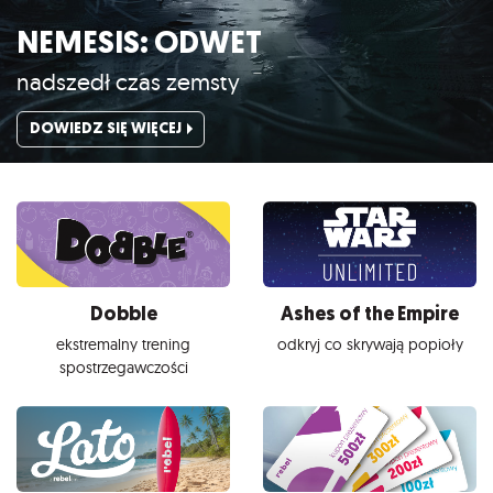
NEMESIS: ODWET
nadszedł czas zemsty
DOWIEDZ SIĘ WIĘCEJ
Dobble
Ashes of the Empire
ekstremalny trening
odkryj co skrywają popioły
spostrzegawczości