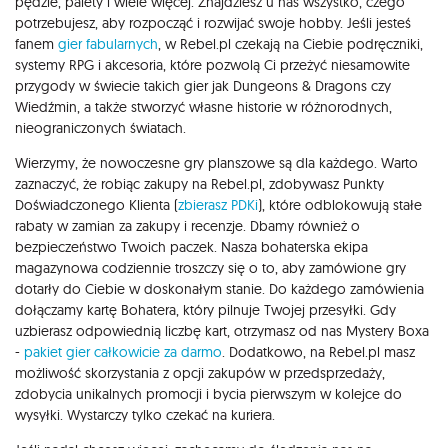
pędzle, palety i wiele więcej. Znajdziesz u nas wszystko, czego
potrzebujesz, aby rozpocząć i rozwijać swoje hobby. Jeśli jesteś
fanem
gier fabularnych
, w Rebel.pl czekają na Ciebie podręczniki,
systemy RPG i akcesoria, które pozwolą Ci przeżyć niesamowite
przygody w świecie takich gier jak Dungeons & Dragons czy
Wiedźmin, a także stworzyć własne historie w różnorodnych,
nieograniczonych światach.
Wierzymy, że nowoczesne gry planszowe są dla każdego. Warto
zaznaczyć, że robiąc zakupy na Rebel.pl, zdobywasz Punkty
Doświadczonego Klienta (
zbierasz PDKi
), które odblokowują stałe
rabaty w zamian za zakupy i recenzje. Dbamy również o
bezpieczeństwo Twoich paczek. Nasza bohaterska ekipa
magazynowa codziennie troszczy się o to, aby zamówione gry
dotarły do Ciebie w doskonałym stanie. Do każdego zamówienia
dołączamy kartę Bohatera, który pilnuje Twojej przesyłki. Gdy
uzbierasz odpowiednią liczbę kart, otrzymasz od nas Mystery Boxa
-
pakiet gier całkowicie za darmo
. Dodatkowo, na Rebel.pl masz
możliwość skorzystania z opcji zakupów w przedsprzedaży,
zdobycia unikalnych promocji i bycia pierwszym w kolejce do
wysyłki. Wystarczy tylko czekać na kuriera.