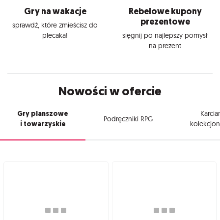
Gry na wakacje
Rebelowe kupony
prezentowe
sprawdź, które zmieścisz do
plecaka!
sięgnij po najlepszy pomysł
na prezent
Nowości w ofercie
Gry planszowe
Karcia
Podręczniki RPG
i towarzyskie
kolekcjon