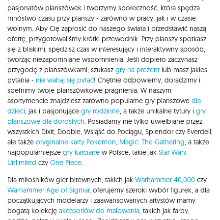
pasjonatów planszówek i tworzymy społeczność, która spędza
mnóstwo czasu przy planszy - zarówno w pracy, jak i w czasie
wolnym. Aby Cię zaprosić do naszego świata i przedstawić naszą
ofertę, przygotowaliśmy krótki przewodnik. Przy planszy spotkasz
się z bliskimi, spędzisz czas w interesujący i interaktywny sposób,
tworząc niezapomniane wspomnienia. Jeśli dopiero zaczynasz
przygodę z planszówkami, szukasz
gry na prezent
lub masz jakieś
pytania -
nie wahaj się pytać
! Chętnie odpowiemy, doradzimy i
spełnimy twoje planszówkowe pragnienia. W naszym
asortymencie znajdziesz zarówno popularne gry planszowe
dla
dzieci
, jak i pasjonujące
gry rodzinne
, a także unikalne tytuły i
gry
planszowe dla dorosłych
. Posiadamy nie tylko uwielbiane przez
wszystkich Dixit, Dobble, Wsiąść do Pociągu, Splendor czy Everdell,
ale także
oryginalne karty Pokemon,
Magic: The Gathering
, a także
najpopularniejsze
gry karciane
w Polsce, takie jak
Star Wars:
Unlimited
czy
One Piece
.
Dla miłośników gier bitewnych, takich jak
Warhammer 40,000
czy
Warhammer Age of Sigmar
, oferujemy szeroki wybór figurek, a dla
początkujących modelarzy i zaawansowanych artystów mamy
bogatą kolekcję
akcesoriów do malowania
, takich jak farby,