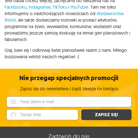
Jeśli nadal chcesz więcej, zachęcamy do śledzenia nas na
Facebooku
,
Instagramie
,
TikToku
i
YouTubie
. Tam nie tylko
informujemy o nadchodzących nowościach od
Wydawnictwa
Rebel
, ale także dostarczamy rozrywki w postaci artykułów,
programów na żywo, wywiadów, konkursów, wydarzeń oraz
prowadzimy jeszcze szerszą dyskusję na temat gier planszowych i
fabularnych.
Graj, baw się i odkrywaj świat planszówek razem z nami. Miłego
buszowania wśród naszych regałów! :)
Nie przegap specjalnych promocji!
Zapisz się do newslettera i bądź zawsze na bieżąco
Twój adres e-mail
Twoje imię
ZAPISZ SIĘ!
Zadzwoń do nas