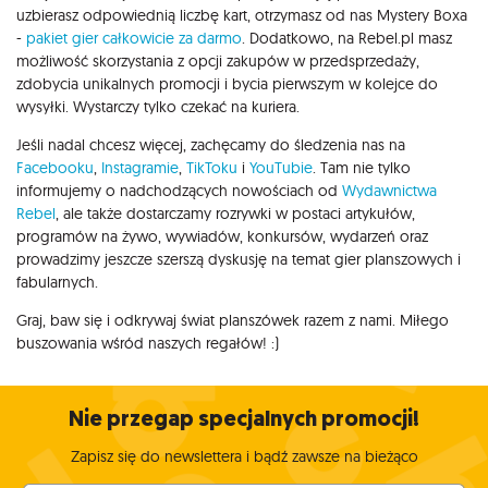
uzbierasz odpowiednią liczbę kart, otrzymasz od nas Mystery Boxa
-
pakiet gier całkowicie za darmo
. Dodatkowo, na Rebel.pl masz
możliwość skorzystania z opcji zakupów w przedsprzedaży,
zdobycia unikalnych promocji i bycia pierwszym w kolejce do
wysyłki. Wystarczy tylko czekać na kuriera.
Jeśli nadal chcesz więcej, zachęcamy do śledzenia nas na
Facebooku
,
Instagramie
,
TikToku
i
YouTubie
. Tam nie tylko
informujemy o nadchodzących nowościach od
Wydawnictwa
Rebel
, ale także dostarczamy rozrywki w postaci artykułów,
programów na żywo, wywiadów, konkursów, wydarzeń oraz
prowadzimy jeszcze szerszą dyskusję na temat gier planszowych i
fabularnych.
Graj, baw się i odkrywaj świat planszówek razem z nami. Miłego
buszowania wśród naszych regałów! :)
Nie przegap specjalnych promocji!
Zapisz się do newslettera i bądź zawsze na bieżąco