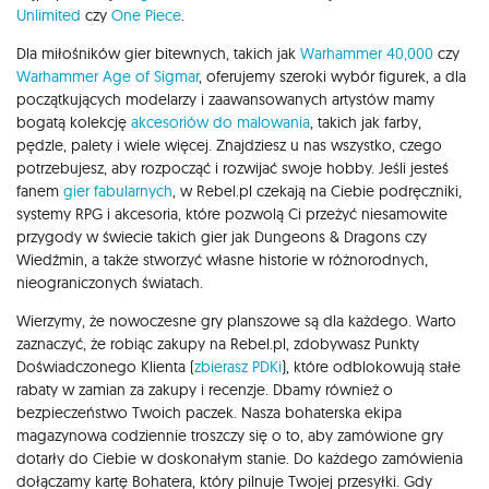
Unlimited
czy
One Piece
.
Dla miłośników gier bitewnych, takich jak
Warhammer 40,000
czy
Warhammer Age of Sigmar
, oferujemy szeroki wybór figurek, a dla
początkujących modelarzy i zaawansowanych artystów mamy
bogatą kolekcję
akcesoriów do malowania
, takich jak farby,
pędzle, palety i wiele więcej. Znajdziesz u nas wszystko, czego
potrzebujesz, aby rozpocząć i rozwijać swoje hobby. Jeśli jesteś
fanem
gier fabularnych
, w Rebel.pl czekają na Ciebie podręczniki,
systemy RPG i akcesoria, które pozwolą Ci przeżyć niesamowite
przygody w świecie takich gier jak Dungeons & Dragons czy
Wiedźmin, a także stworzyć własne historie w różnorodnych,
nieograniczonych światach.
Wierzymy, że nowoczesne gry planszowe są dla każdego. Warto
zaznaczyć, że robiąc zakupy na Rebel.pl, zdobywasz Punkty
Doświadczonego Klienta (
zbierasz PDKi
), które odblokowują stałe
rabaty w zamian za zakupy i recenzje. Dbamy również o
bezpieczeństwo Twoich paczek. Nasza bohaterska ekipa
magazynowa codziennie troszczy się o to, aby zamówione gry
dotarły do Ciebie w doskonałym stanie. Do każdego zamówienia
dołączamy kartę Bohatera, który pilnuje Twojej przesyłki. Gdy