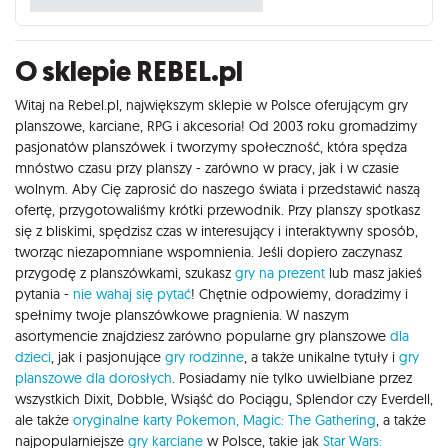
O sklepie REBEL.pl
Witaj na Rebel.pl, największym sklepie w Polsce oferującym gry
planszowe, karciane, RPG i akcesoria! Od 2003 roku gromadzimy
pasjonatów planszówek i tworzymy społeczność, która spędza
mnóstwo czasu przy planszy - zarówno w pracy, jak i w czasie
wolnym. Aby Cię zaprosić do naszego świata i przedstawić naszą
ofertę, przygotowaliśmy krótki przewodnik. Przy planszy spotkasz
się z bliskimi, spędzisz czas w interesujący i interaktywny sposób,
tworząc niezapomniane wspomnienia. Jeśli dopiero zaczynasz
przygodę z planszówkami, szukasz
gry na prezent
lub masz jakieś
pytania -
nie wahaj się pytać
! Chętnie odpowiemy, doradzimy i
spełnimy twoje planszówkowe pragnienia. W naszym
asortymencie znajdziesz zarówno popularne gry planszowe
dla
dzieci
, jak i pasjonujące
gry rodzinne
, a także unikalne tytuły i
gry
planszowe dla dorosłych
. Posiadamy nie tylko uwielbiane przez
wszystkich Dixit, Dobble, Wsiąść do Pociągu, Splendor czy Everdell,
ale także
oryginalne karty Pokemon,
Magic: The Gathering
, a także
najpopularniejsze
gry karciane
w Polsce, takie jak
Star Wars: