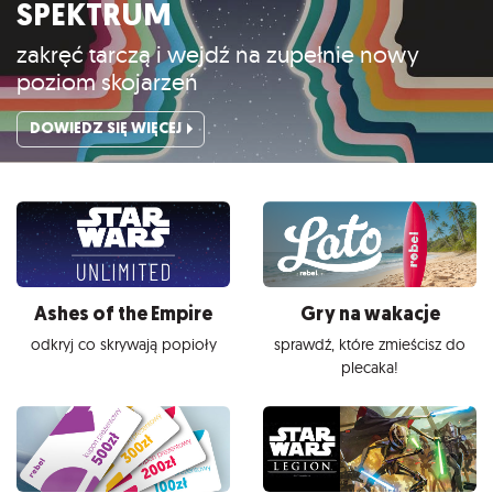
SPEKTRUM
zakręć tarczą i wejdź na zupełnie nowy
poziom skojarzeń
DOWIEDZ SIĘ WIĘCEJ
Ashes of the Empire
Gry na wakacje
odkryj co skrywają popioły
sprawdź, które zmieścisz do
plecaka!