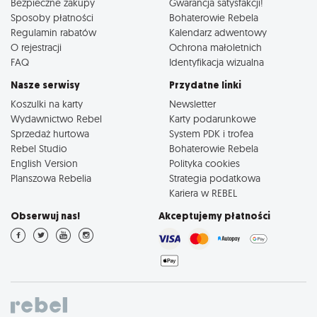
Bezpieczne zakupy
Gwarancja satysfakcji!
Sposoby płatności
Bohaterowie Rebela
Regulamin rabatów
Kalendarz adwentowy
O rejestracji
Ochrona małoletnich
FAQ
Identyfikacja wizualna
Nasze serwisy
Przydatne linki
Koszulki na karty
Newsletter
Wydawnictwo Rebel
Karty podarunkowe
Sprzedaż hurtowa
System PDK i trofea
Rebel Studio
Bohaterowie Rebela
English Version
Polityka cookies
Planszowa Rebelia
Strategia podatkowa
Kariera w REBEL
Obserwuj nas!
Akceptujemy płatności