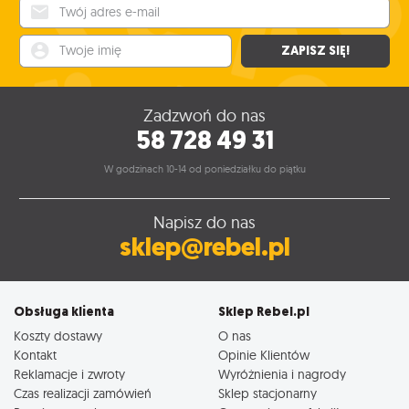
Twój adres e-mail
Twoje imię
ZAPISZ SIĘ!
Zadzwoń do nas
58 728 49 31
W godzinach 10-14 od poniedziałku do piątku
Napisz do nas
sklep@rebel.pl
Obsługa klienta
Sklep Rebel.pl
Koszty dostawy
O nas
Kontakt
Opinie Klientów
Reklamacje i zwroty
Wyróżnienia i nagrody
Czas realizacji zamówień
Sklep stacjonarny