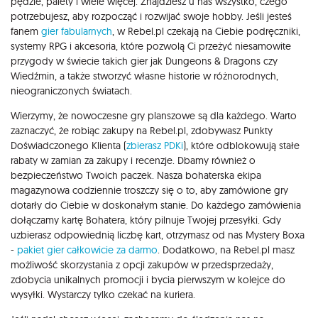
pędzle, palety i wiele więcej. Znajdziesz u nas wszystko, czego
potrzebujesz, aby rozpocząć i rozwijać swoje hobby. Jeśli jesteś
fanem
gier fabularnych
, w Rebel.pl czekają na Ciebie podręczniki,
systemy RPG i akcesoria, które pozwolą Ci przeżyć niesamowite
przygody w świecie takich gier jak Dungeons & Dragons czy
Wiedźmin, a także stworzyć własne historie w różnorodnych,
nieograniczonych światach.
Wierzymy, że nowoczesne gry planszowe są dla każdego. Warto
zaznaczyć, że robiąc zakupy na Rebel.pl, zdobywasz Punkty
Doświadczonego Klienta (
zbierasz PDKi
), które odblokowują stałe
rabaty w zamian za zakupy i recenzje. Dbamy również o
bezpieczeństwo Twoich paczek. Nasza bohaterska ekipa
magazynowa codziennie troszczy się o to, aby zamówione gry
dotarły do Ciebie w doskonałym stanie. Do każdego zamówienia
dołączamy kartę Bohatera, który pilnuje Twojej przesyłki. Gdy
uzbierasz odpowiednią liczbę kart, otrzymasz od nas Mystery Boxa
-
pakiet gier całkowicie za darmo
. Dodatkowo, na Rebel.pl masz
możliwość skorzystania z opcji zakupów w przedsprzedaży,
zdobycia unikalnych promocji i bycia pierwszym w kolejce do
wysyłki. Wystarczy tylko czekać na kuriera.