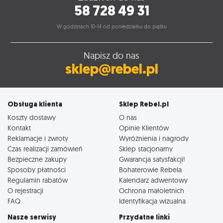
58 728 49 31
W godzinach 10-14 od poniedziałku do piątku
Napisz do nas
sklep@rebel.pl
Obsługa klienta
Sklep Rebel.pl
Koszty dostawy
O nas
Kontakt
Opinie Klientów
Reklamacje i zwroty
Wyróżnienia i nagrody
Czas realizacji zamówień
Sklep stacjonarny
Bezpieczne zakupy
Gwarancja satysfakcji!
Sposoby płatności
Bohaterowie Rebela
Regulamin rabatów
Kalendarz adwentowy
O rejestracji
Ochrona małoletnich
FAQ
Identyfikacja wizualna
Nasze serwisy
Przydatne linki