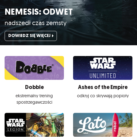
NEMESIS: ODWET
nadszedł czas zemsty
DOWIEDZ SIĘ WIĘCEJ
Dobble
Ashes of the Empire
ekstremalny trening
odkryj co skrywają popioły
spostrzegawczości