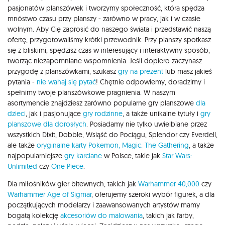
pasjonatów planszówek i tworzymy społeczność, która spędza
mnóstwo czasu przy planszy - zarówno w pracy, jak i w czasie
wolnym. Aby Cię zaprosić do naszego świata i przedstawić naszą
ofertę, przygotowaliśmy krótki przewodnik. Przy planszy spotkasz
się z bliskimi, spędzisz czas w interesujący i interaktywny sposób,
tworząc niezapomniane wspomnienia. Jeśli dopiero zaczynasz
przygodę z planszówkami, szukasz
gry na prezent
lub masz jakieś
pytania -
nie wahaj się pytać
! Chętnie odpowiemy, doradzimy i
spełnimy twoje planszówkowe pragnienia. W naszym
asortymencie znajdziesz zarówno popularne gry planszowe
dla
dzieci
, jak i pasjonujące
gry rodzinne
, a także unikalne tytuły i
gry
planszowe dla dorosłych
. Posiadamy nie tylko uwielbiane przez
wszystkich Dixit, Dobble, Wsiąść do Pociągu, Splendor czy Everdell,
ale także
oryginalne karty Pokemon,
Magic: The Gathering
, a także
najpopularniejsze
gry karciane
w Polsce, takie jak
Star Wars:
Unlimited
czy
One Piece
.
Dla miłośników gier bitewnych, takich jak
Warhammer 40,000
czy
Warhammer Age of Sigmar
, oferujemy szeroki wybór figurek, a dla
początkujących modelarzy i zaawansowanych artystów mamy
bogatą kolekcję
akcesoriów do malowania
, takich jak farby,