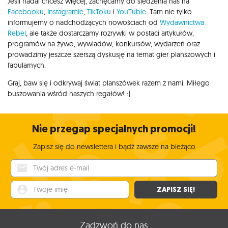
Jeśli nadal chcesz więcej, zachęcamy do śledzenia nas na
Facebooku
,
Instagramie
,
TikToku
i
YouTubie
. Tam nie tylko
informujemy o nadchodzących nowościach od
Wydawnictwa
Rebel
, ale także dostarczamy rozrywki w postaci artykułów,
programów na żywo, wywiadów, konkursów, wydarzeń oraz
prowadzimy jeszcze szerszą dyskusję na temat gier planszowych i
fabularnych.
Graj, baw się i odkrywaj świat planszówek razem z nami. Miłego
buszowania wśród naszych regałów! :)
Nie przegap specjalnych promocji!
Zapisz się do newslettera i bądź zawsze na bieżąco
Twój adres e-mail
Twoje imię
ZAPISZ SIĘ!
Zadzwoń do nas