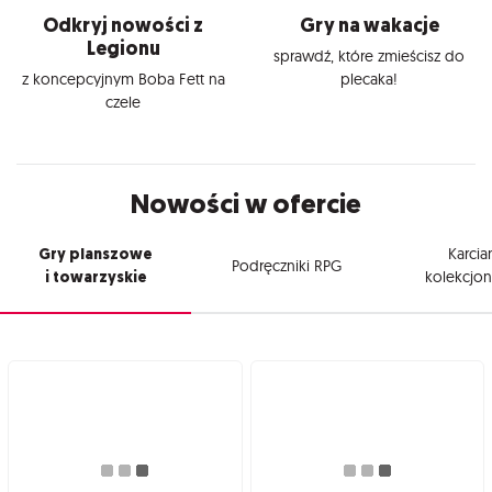
Odkryj nowości z
Gry na wakacje
Legionu
sprawdź, które zmieścisz do
z koncepcyjnym Boba Fett na
plecaka!
czele
Nowości w ofercie
Gry planszowe
Karcia
Podręczniki RPG
i towarzyskie
kolekcjon