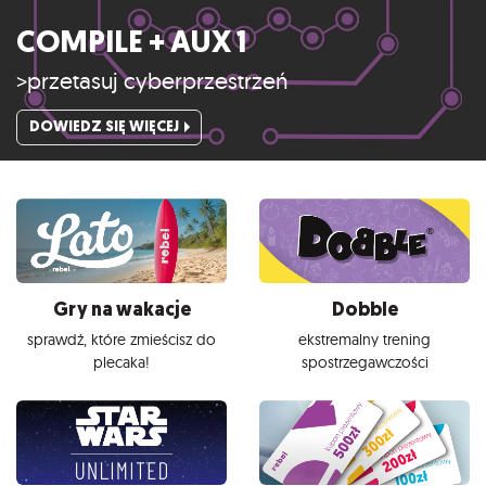
COMPILE + AUX 1
>przetasuj cyberprzestrzeń
DOWIEDZ SIĘ WIĘCEJ
Gry na wakacje
Dobble
sprawdź, które zmieścisz do
ekstremalny trening
plecaka!
spostrzegawczości