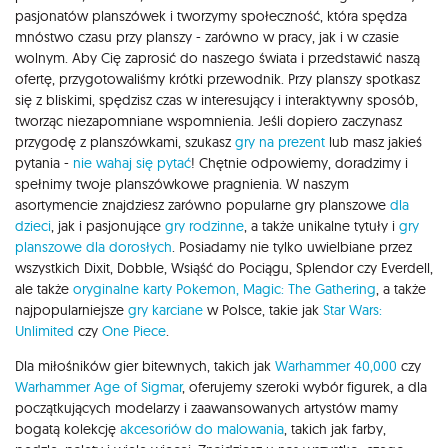
pasjonatów planszówek i tworzymy społeczność, która spędza
mnóstwo czasu przy planszy - zarówno w pracy, jak i w czasie
wolnym. Aby Cię zaprosić do naszego świata i przedstawić naszą
ofertę, przygotowaliśmy krótki przewodnik. Przy planszy spotkasz
się z bliskimi, spędzisz czas w interesujący i interaktywny sposób,
tworząc niezapomniane wspomnienia. Jeśli dopiero zaczynasz
przygodę z planszówkami, szukasz
gry na prezent
lub masz jakieś
pytania -
nie wahaj się pytać
! Chętnie odpowiemy, doradzimy i
spełnimy twoje planszówkowe pragnienia. W naszym
asortymencie znajdziesz zarówno popularne gry planszowe
dla
dzieci
, jak i pasjonujące
gry rodzinne
, a także unikalne tytuły i
gry
planszowe dla dorosłych
. Posiadamy nie tylko uwielbiane przez
wszystkich Dixit, Dobble, Wsiąść do Pociągu, Splendor czy Everdell,
ale także
oryginalne karty Pokemon,
Magic: The Gathering
, a także
najpopularniejsze
gry karciane
w Polsce, takie jak
Star Wars:
Unlimited
czy
One Piece
.
Dla miłośników gier bitewnych, takich jak
Warhammer 40,000
czy
Warhammer Age of Sigmar
, oferujemy szeroki wybór figurek, a dla
początkujących modelarzy i zaawansowanych artystów mamy
bogatą kolekcję
akcesoriów do malowania
, takich jak farby,