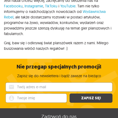
Jeśli nadal chcesz więcej, zachęcamy do śledzenia nas na
Facebooku
,
Instagramie
,
TikToku
i
YouTubie
. Tam nie tylko
informujemy o nadchodzących nowościach od
Wydawnictwa
Rebel
, ale także dostarczamy rozrywki w postaci artykułów,
programów na żywo, wywiadów, konkursów, wydarzeń oraz
prowadzimy jeszcze szerszą dyskusję na temat gier planszowych i
fabularnych.
Graj, baw się i odkrywaj świat planszówek razem z nami. Miłego
buszowania wśród naszych regałów! :)
Nie przegap specjalnych promocji!
Zapisz się do newslettera i bądź zawsze na bieżąco
Twój adres e-mail
Twoje imię
ZAPISZ SIĘ!
Zadzwoń do nas