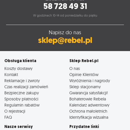
58 728 49 31
W godzinach 10-14 od poniedziałku do piątku
Napisz do nas
sklep@rebel.pl
Obsługa klienta
Sklep Rebel.pl
Koszty dostawy
O nas
Kontakt
Opinie Klientów
Reklamacje i zwroty
Wyróżnienia i nagrody
Czas realizacji zamówień
Sklep stacjonarny
Bezpieczne zakupy
Gwarancja satysfakcji!
Sposoby płatności
Bohaterowie Rebela
Regulamin rabatów
Kalendarz adwentowy
O rejestracji
Ochrona małoletnich
FAQ
Identyfikacja wizualna
Nasze serwisy
Przydatne linki