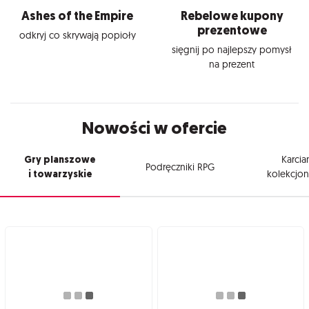
Ashes of the Empire
Rebelowe kupony
prezentowe
odkryj co skrywają popioły
sięgnij po najlepszy pomysł
na prezent
Nowości w ofercie
Gry planszowe
Karcia
Podręczniki RPG
i towarzyskie
kolekcjon