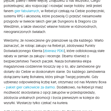
pędzle, palety i wiele więcej. Znajdziesz u nas wszystko, czego
potrzebujesz, aby rozpocząć i rozwijać swoje hobby. Jeśli jesteś
fanem
gier fabularnych
, w Rebel.pl czekają na Ciebie podręczniki,
systemy RPG i akcesoria, które pozwolą Ci przeżyć niesamowite
przygody w świecie takich gier jak Dungeons & Dragons czy
Wiedźmin, a także stworzyć własne historie w różnorodnych,
nieograniczonych światach.
Wierzymy, że nowoczesne gry planszowe są dla każdego. Warto
zaznaczyć, że robiąc zakupy na Rebel.pl, zdobywasz Punkty
Doświadczonego Klienta (
zbierasz PDKi
), które odblokowują stałe
rabaty w zamian za zakupy i recenzje. Dbamy również o
bezpieczeństwo Twoich paczek. Nasza bohaterska ekipa
magazynowa codziennie troszczy się o to, aby zamówione gry
dotarły do Ciebie w doskonałym stanie. Do każdego zamówienia
dołączamy kartę Bohatera, który pilnuje Twojej przesyłki. Gdy
uzbierasz odpowiednią liczbę kart, otrzymasz od nas Mystery Boxa
-
pakiet gier całkowicie za darmo
. Dodatkowo, na Rebel.pl masz
możliwość skorzystania z opcji zakupów w przedsprzedaży,
zdobycia unikalnych promocji i bycia pierwszym w kolejce do
wysyłki. Wystarczy tylko czekać na kuriera.