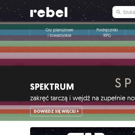
Gry planszowe
Podręczniki
i towarzyskie
RPG
SPEKTRUM
zakręć tarczą i wejdź na zupełnie 
DOWIEDZ SIĘ WIĘCEJ