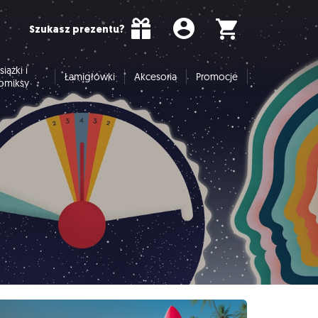
Szukasz prezentu?
siążki i
Łamigłówki
Akcesoria
Promocje
omiksy