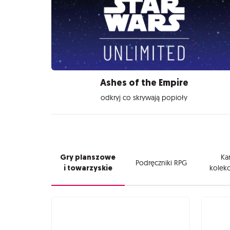
Ashes of the Empire
odkryj co skrywają popioły
Gry planszowe
Kar
Podręczniki RPG
i towarzyskie
kolekc