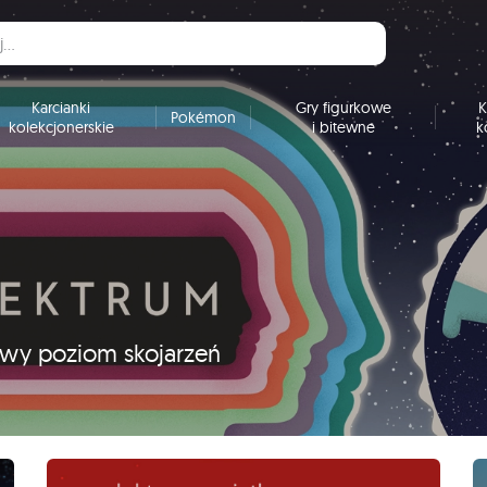
Karcianki
Gry figurkowe
K
Pokémon
kolekcjonerskie
i bitewne
k
nowy poziom skojarzeń