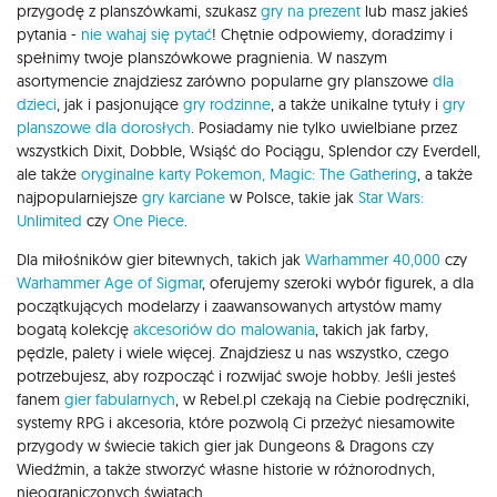
przygodę z planszówkami, szukasz
gry na prezent
lub masz jakieś
pytania -
nie wahaj się pytać
! Chętnie odpowiemy, doradzimy i
spełnimy twoje planszówkowe pragnienia. W naszym
asortymencie znajdziesz zarówno popularne gry planszowe
dla
dzieci
, jak i pasjonujące
gry rodzinne
, a także unikalne tytuły i
gry
planszowe dla dorosłych
. Posiadamy nie tylko uwielbiane przez
wszystkich Dixit, Dobble, Wsiąść do Pociągu, Splendor czy Everdell,
ale także
oryginalne karty Pokemon,
Magic: The Gathering
, a także
najpopularniejsze
gry karciane
w Polsce, takie jak
Star Wars:
Unlimited
czy
One Piece
.
Dla miłośników gier bitewnych, takich jak
Warhammer 40,000
czy
Warhammer Age of Sigmar
, oferujemy szeroki wybór figurek, a dla
początkujących modelarzy i zaawansowanych artystów mamy
bogatą kolekcję
akcesoriów do malowania
, takich jak farby,
pędzle, palety i wiele więcej. Znajdziesz u nas wszystko, czego
potrzebujesz, aby rozpocząć i rozwijać swoje hobby. Jeśli jesteś
fanem
gier fabularnych
, w Rebel.pl czekają na Ciebie podręczniki,
systemy RPG i akcesoria, które pozwolą Ci przeżyć niesamowite
przygody w świecie takich gier jak Dungeons & Dragons czy
Wiedźmin, a także stworzyć własne historie w różnorodnych,
nieograniczonych światach.