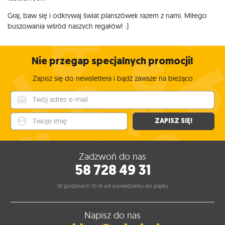
Graj, baw się i odkrywaj świat planszówek razem z nami. Miłego
buszowania wśród naszych regałów! :)
Nie przegap specjalnych promocji!
Zapisz się do newslettera i bądź zawsze na bieżąco
Twój adres e-mail
Twoje imię
ZAPISZ SIĘ!
Zadzwoń do nas
58 728 49 31
W godzinach 10-14 od poniedziałku do piątku
Napisz do nas