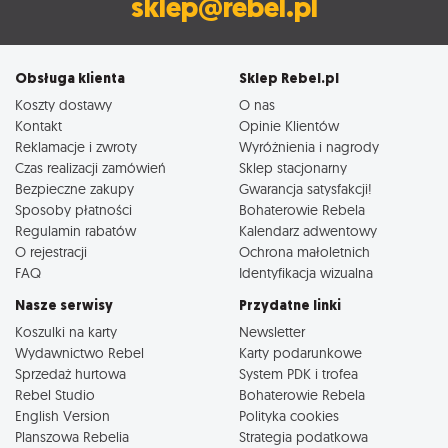
sklep@rebel.pl
Obsługa klienta
Sklep Rebel.pl
Koszty dostawy
O nas
Kontakt
Opinie Klientów
Reklamacje i zwroty
Wyróżnienia i nagrody
Czas realizacji zamówień
Sklep stacjonarny
Bezpieczne zakupy
Gwarancja satysfakcji!
Sposoby płatności
Bohaterowie Rebela
Regulamin rabatów
Kalendarz adwentowy
O rejestracji
Ochrona małoletnich
FAQ
Identyfikacja wizualna
Nasze serwisy
Przydatne linki
Koszulki na karty
Newsletter
Wydawnictwo Rebel
Karty podarunkowe
Sprzedaż hurtowa
System PDK i trofea
Rebel Studio
Bohaterowie Rebela
English Version
Polityka cookies
Planszowa Rebelia
Strategia podatkowa