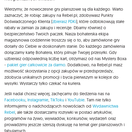
Wierzymy, że nowoczesne gry planszowe są dla każdego. Warto
zaznaczyć, że robiąc zakupy na Rebel.pl, zdobywasz Punkty
Doświadczonego Klienta (
zbierasz PDKi
), które odblokowują stałe
rabaty w zamian za zakupy i recenzje. Dbamy również o
bezpieczeństwo Twoich paczek. Nasza bohaterska ekipa
magazynowa codziennie troszczy się o to, aby zamówione gry
dotarły do Ciebie w doskonałym stanie. Do każdego zamówienia
dołączamy kartę Bohatera, który pilnuje Twojej przesyłki. Gdy
uzbierasz odpowiednią liczbę kart, otrzymasz od nas Mystery Boxa
-
pakiet gier całkowicie za darmo
. Dodatkowo, na Rebel.pl masz
możliwość skorzystania z opcji zakupów w przedsprzedaży,
zdobycia unikalnych promocji i bycia pierwszym w kolejce do
wysyłki. Wystarczy tylko czekać na kuriera.
Jeśli nadal chcesz więcej, zachęcamy do śledzenia nas na
Facebooku
,
Instagramie
,
TikToku
i
YouTubie
. Tam nie tylko
informujemy o nadchodzących nowościach od
Wydawnictwa
Rebel
, ale także dostarczamy rozrywki w postaci artykułów,
programów na żywo, wywiadów, konkursów, wydarzeń oraz
prowadzimy jeszcze szerszą dyskusję na temat gier planszowych i
fabularnych.