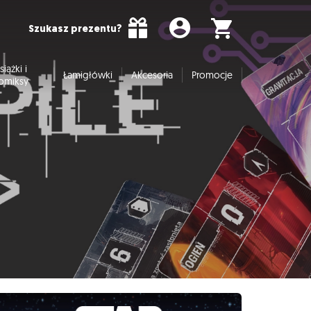
Szukasz prezentu?
siążki i
Łamigłówki
Akcesoria
Promocje
omiksy