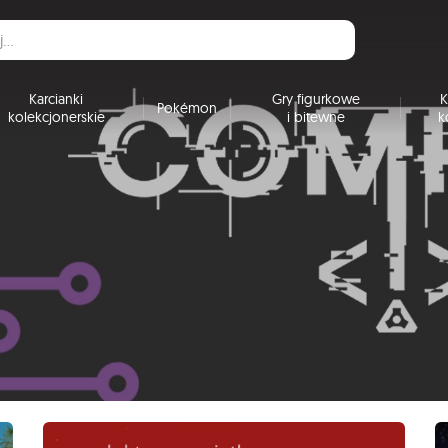
Karcianki
Gry figurkowe
K
Pokémon
kolekcjonerskie
i bitewne
k